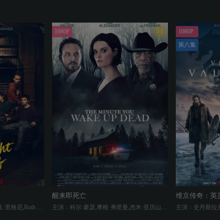
5.1
1080P
1080P
第八集
醒来即死亡
维京传奇：英
主演：伊曼·本森,Adia,伊格比·里格尼,Ruth Codd,Aya Furukawa,Annarah Cymone,William Chris Sumpter,Sauriyan Sapkota,扎克·吉尔福德,希瑟·兰根坎普,马特·比德尔,萨曼塔·斯洛扬,森田友希,Ranjit Samra,Virginia Penney,George Haralabopoulos,罗伯特·朗斯特里特,威廉·B·戴维斯,克里斯塔尔·巴林特,艾米莉·皮格福德,拉森·汤普森,贾斯汀·德里克森,Jennifer Harris,莎琳·费迪南德,玛莉·格雷斯·贝克尔
主演：科尔·豪瑟,摩根·弗里曼,杰米·亚历山大,安德鲁 史蒂文斯,达伦·曼恩,本·范德梅,肯尼斯·法玛尔,托尼·德米尔,Liann Pattison,David Dahlgren,Dee Lucroy Dempsey,James Harlon Palmer