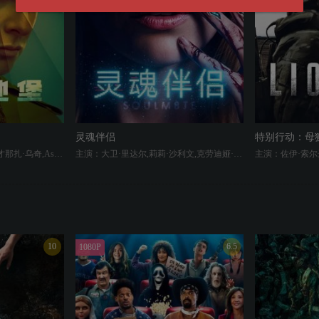
灵魂伴侣
特别行动：母狮
主演：丽贝卡·弗格森,科曼,才那扎·乌奇,Ashley Zukerman,肖恩·麦克雷,Remmie Milner,亚历山大·莱利,里德·伯尼
主演：大卫·里达尔,莉莉·沙利文,克劳迪娅·杜米特,阿尔蒂·佛鲁山,Elijah Isaiah Cook,Mara Huf,Emma Ramos,Sydney Blackburn
10
6.5
1080P