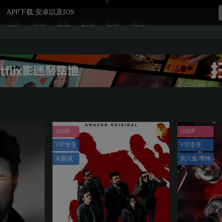
APP下载:安卓以及IOS
动作
奇幻
冒险
剧情
犯罪
动画
8.6
1080P
1080P
VIP专享
VIP专享
未删减
第八集/季终