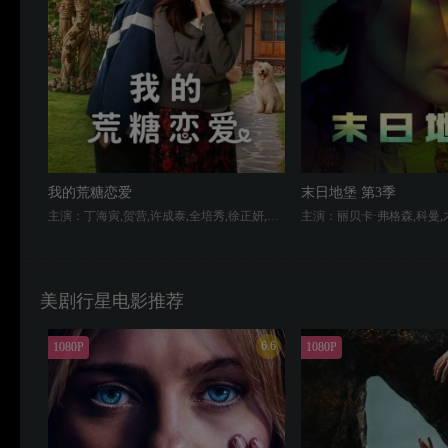
我的荒糖恋爱
末日地堡 第3季
主演：丁海寅,贺营,许成泰,全培秀,徐正妍,张慧珍,김미화,车清华
美剧行星电影推荐
6.6
1080P
1080P