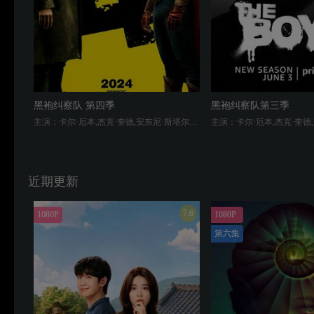
黑袍纠察队 第四季
黑袍纠察队第三季
主演：卡尔·厄本,杰克·奎德,安东尼·斯塔尔,艾琳·莫里亚蒂,多米妮克·麦克艾丽戈特,杰西·厄舍,杰弗里·迪恩·摩根,拉兹·阿隆索,切斯·克劳福,托默·卡蓬,凯伦·福原,内森·米切尔,蔻碧·米纳菲,克劳迪娅·多米特,詹森·阿克斯,劳瑞·侯登,凯蒂娅·温特,卡梅伦·克罗维蒂,安·库萨克,杰克·杜兰,克莉丝汀·布丝,贾斯汀·戴维斯,尼克·维切斯勒,迈尔斯·加斯顿·维拉努瓦,凯蒂·布赖尔,克里斯蒂安·凯耶斯,马尔科姆·巴雷特,乔丹娜·拉茹瓦,莎拉·斯维尔,大卫·瑞勒,玛雅·米沙里维克,瑞恩·布雷克利,莱拉·罗宾斯,盖特林·格里菲斯,乔尔·拉贝尔,Tyler Williams,哈南·尤尼斯
近期更新
7.6
1080P
1080P
第六集