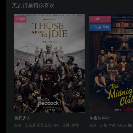
美剧行星猜你喜欢
1080P
1080P
10集全/季终
将死之人
午夜故事社
主演：安东尼·霍普金斯 / 伊万·瑞恩 / 萨拉·马丁斯 / 汤姆·休斯 / 乔乔·马卡里 / 莫·哈西姆 / 约翰内斯·豪克尔·约翰内森 / 鲁伯特·彭利-琼斯 / 贾布瑞拉·派申 / 迪米特里·列奥尼达斯 / 埃米利奥·萨卡里亚 / 大卫·乌拉瓦 / 佩佩·巴罗佐 / 贡萨洛·阿尔梅达 / 恩尼科·萨伽多伊 / 罗马纳·马乔拉·韦尔加诺 / 米娅·麦戈文·扎伊尼 / Kyle Rowe / Giulia Nunnari / Victor von Schirach / Theodore max Gravina / 安吉丽卡·德维 / 布鲁诺·比洛塔 / Lara Wolf / Michael Maggi / 阿德里安·布薛特 / 达维德·特治 / Michael Bundred / Leone Girlanda / 加布丽埃尔·沙尔尼茨基 / Marco Gambino / Eleonora Gaggero / 彼得罗·拉古萨 / 亚历山德罗·贝德蒂