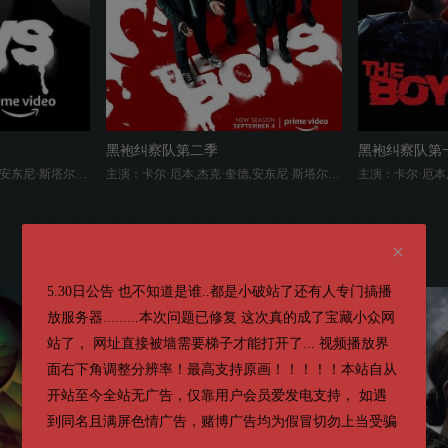
黑袍纠察队第二季
黑袍纠察队第
主演：卡尔·厄本,杰克·奎德,安东尼·斯塔尔,艾琳·莫里亚蒂,多米妮克·麦克艾丽戈特,杰西·厄舍,拉兹·阿隆索,切斯·克劳福,托默·卡蓬,福原·凯伦,内森·米切尔,蔻碧·米纳菲,克劳迪娅·多米特,詹森·阿克斯,吉安卡罗·埃斯波西托,劳瑞·侯登,肖恩·派特里克·弗兰纳里,莱拉·罗宾斯,凯蒂娅·温特,P·J·伯恩,尼克·维切斯勒,克莉丝汀·布丝,卡梅伦·克罗维蒂,弗朗西丝·特纳,凯尔·麦克,迈尔斯·加斯顿·维拉努瓦,Jack Doolan
主演：卡尔·厄本,杰克·奎德,安东尼·斯塔尔,艾琳·莫里亚蒂,多米妮克·麦克艾丽戈特,杰西·厄舍,拉兹·阿隆索,切斯·克劳福,托默·卡蓬,福原・凱倫,内森·米切尔,蔻碧·米纳菲,珊特尔·范圣滕,妮卡·埃利奥特,阿雅·卡什,莱拉·罗宾斯,乔丹娜·拉茹瓦,吉姆·比弗,周豪,卡梅伦·克罗维蒂,克劳迪娅·多米特,贾森·加里-斯坦福德,肖恩·阿什莫
5.30日公告 也不知道是谁..都是小破站了还有人专门搞播
4.1
6.6
1080P
放服务器.........本次问题已修复 这次真的成了宝藏小众网
站了， 网址直接被墙需要梯子才能打开了... 视频播放界
面右下角调整分辨率！最高支持原画！！！！！本站自从
开站至今全站无广告，仅靠用户会员爱发电支持， 如遇
到同名且满屏色情广告，赌博广告均为假冒切勿上当受骗