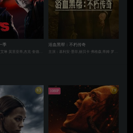
一季
浴血黑帮：不朽传奇
主演：卡尔·厄本,艾琳·莫里亚蒂,杰克·奎德,安东尼·斯塔尔,多米妮克·麦克艾丽戈特,杰西·厄舍,切斯·克劳福,托默·卡蓬,福原·凯伦,内森·米切尔,伊丽莎白·苏,拉兹·阿隆索,詹妮弗·艾斯波西多,西蒙·佩吉,肖恩·本森,安·库萨克,克里斯蒂安·凯耶斯,洁斯·萨尔圭罗,妮卡·埃利奥特,阿历克斯·哈赛尔,米什卡·特博,乔丹娜·拉茹瓦,马尔科姆·巴雷特,布列塔尼·艾伦,吉安卡罗·埃斯波西托,尼古拉·科雷亚·达姆得,斯科特·汤普森·贝克,珊特尔·范圣滕,大卫·安德鲁,大卫·瑞勒,布雷丹·贝塞尔,约翰·道曼,海利·乔·奥斯蒙,莱拉·罗宾斯,比利·赞恩,贾登·马丁,保利诺·努内斯,克里斯塔·巴科,德什伊·帕达亚奇
主演：基利安·墨菲,丽贝卡·弗格森,蒂姆·罗斯,斯蒂芬·格拉汉姆,苏菲·兰朵,巴里·基奥恩,奈德·丹内利,派克·李
9.3
7.9
1080P