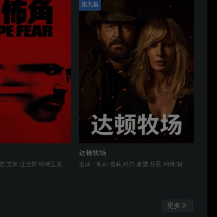
第九集
达顿牧场
主演：哈维尔·巴登,艾米·亚当斯,帕特里克·威尔森,希·庞德,Lily Collias,Joe Anders,安娜·巴里什尼科夫,Jamie Hector
主演：凯莉·蕾莉,科尔·豪瑟,芬恩·利特,胡安·巴勃罗·拉巴,杰·科特尼,J.R. Villarreal,马克·门查卡,娜塔莉·艾琳·林德
更多