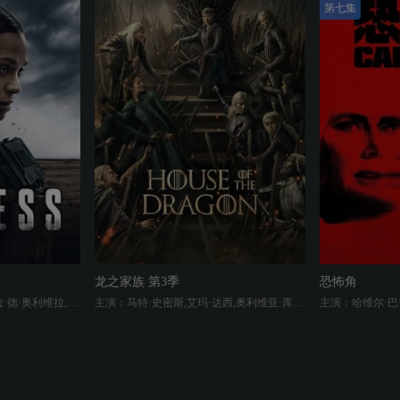
第七集
龙之家族 第3季
恐怖角
主演：佐伊·索尔达娜,蕾斯拉·德·奥利维拉,戴夫·安纳布尔,吉尔·瓦格纳,拉莫尼卡·加勒特,詹姆斯·乔丹,珍尼希斯·罗德里格兹,迈克尔·凯利
主演：马特·史密斯,艾玛·达西,奥利维亚·库克,史蒂夫·图森特,瑞斯·伊凡斯,法比安·弗兰克尔,伊万·米切尔,汤姆·格林-卡尼