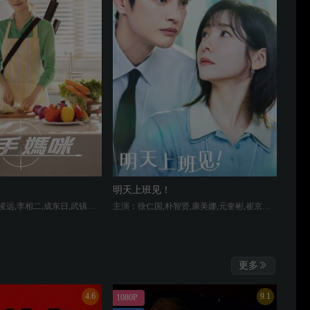
明天上班见！
主演：孔晓振,郑浚远,李相二,成东日,武镇圣,李恩泉,崔宇成
主演：徐仁国,朴智贤,康美娜,元奎彬,崔京勋,朴艺荣,韩泰河,金正英
更多
4.6
9.1
1080P