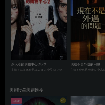
杀人者的购物中心 第2季
现在不是外遇的问题
主演：李栋旭,金慧埈,금해나,金旻,李兑荣,赵汉善,徐现宇,郑允荷
主演：金惠秀,曹汝贞,金志勋
美剧行星美剧推荐
4.1
1080P