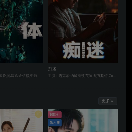
痴迷
主演：全智贤,具教焕,池昌旭,金信禄,申铉彬,高洙,李仲玉,金宗泰
主演：迈克尔·约翰斯顿,英迪·納瓦瑞特,Cooper Tomlinson,Megan Lawless,安迪·里克特,Haley Fitzgerald,Darin Toonder,Anthony Pavone
更多
10
1080P
第六集