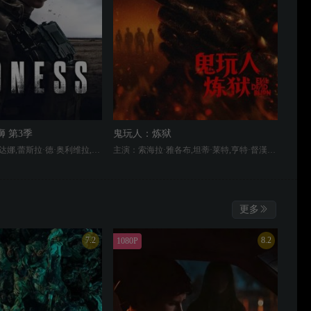
 第3季
鬼玩人：炼狱
主演：佐伊·索尔达娜,蕾斯拉·德·奥利维拉,戴夫·安纳布尔,吉尔·瓦格纳,拉莫尼卡·加勒特,詹姆斯·乔丹,珍尼希斯·罗德里格兹,迈克尔·凯利
主演：索海拉·雅各布,坦蒂·莱特,亨特·督漢,卢西安·布坎南,Erroll Shand,Maude Davey,George Pullar,Greta van den Brink
更多
7.2
8.2
1080P