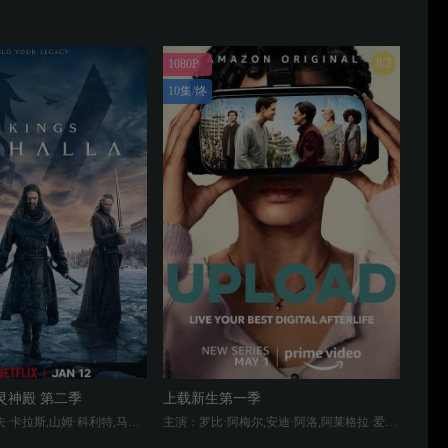
8.3
1080P
10集/终
灵神殿 第二季
上载新生第一季
主演：史丹斯拉夫·卡拉斯,山姆·科利特,马辛·多洛辛斯基,Maria Guiver,弗丽达·古斯塔夫松,布莱德利·詹姆斯,约翰内斯·豪克尔·约翰内森,Hayat Kamille,索菲娅·莱贝德娃,弗罗里安·穆特鲁,Tolga Safer,里奥·苏特
主演：罗比·阿梅尔,安迪·阿洛,阿莱格拉·爱德华兹,扎伊纳布·约翰逊,凯文·比格利,欧文·丹尼尔斯,安德莉亚·罗森,乔丹 约翰孙-西德,乔希·班迪,威廉·B·戴维斯,伊丽莎白·鲍恩,克里斯·威廉斯,杰西卡·塔克,马特·沃德,葛晓洁,克洛伊·科尔曼,巴克莱·霍普,希拉里·杰迪妮,尼古莱·维切尔,维恩·维尔德森,泰瑞尔·罗瑟里,拉里·威尔莫,卡梅尔·阿密特,阿里萨·维拉尼,梅根·弗格森,皮特·詹姆斯·史密斯,乔尼查韦斯,卡丽丝·卡梅隆