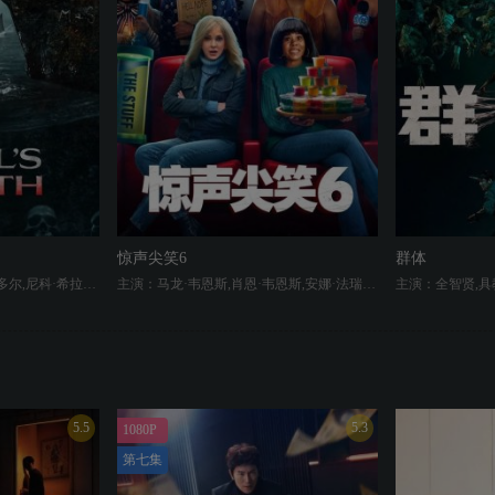
惊声尖笑6
群体
主演：凯瑟琳·纽顿,拉娜·孔多尔,尼科·希拉加,Tommi Rose,Tayme Thapthimthong,加文·卡萨莱尼奥,Harrison Luna
主演：马龙·韦恩斯,肖恩·韦恩斯,安娜·法瑞丝,雷吉娜·赫尔,Olivia Rose Keegan,Savannah Lee Nassif,Cameron Scott Roberts,Sydney Park
5.5
5.3
1080P
第七集