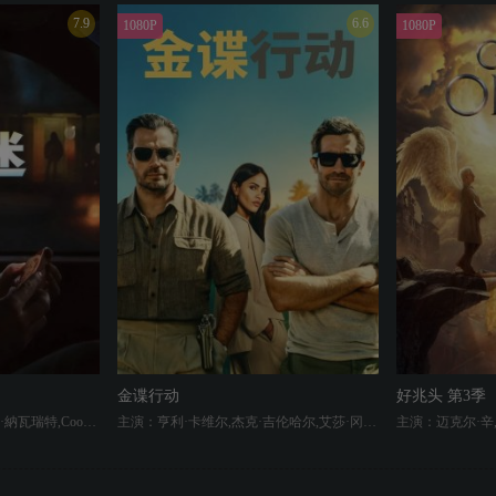
7.9
6.6
1080P
1080P
金谍行动
好兆头 第3季
主演：Michael Johnston,英迪·納瓦瑞特,Cooper Tomlinson,Megan Lawless,安迪·里克特,Haley Fitzgerald,Darin Toonder,Anthony Pavone
主演：亨利·卡维尔,杰克·吉伦哈尔,艾莎·冈萨雷斯,卡洛斯·巴登,Michael Vu,费舍尔·史蒂文斯,裴淳华,Mohammed Al Turki
主演：迈克尔·辛