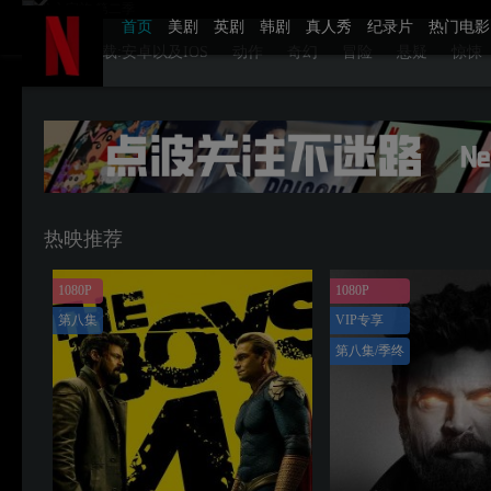
首页
美剧
英剧
韩剧
真人秀
纪录片
热门电影
APP下载:安卓以及IOS
动作
奇幻
冒险
悬疑
惊悚
热映推荐
1080P
1080P
第八集
VIP专享
第八集/季终