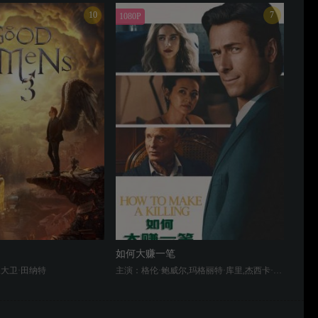
10
7
1080P
如何大赚一笔
,大卫·田纳特
主演：格伦·鲍威尔,玛格丽特·库里,杰西卡·亨维克,艾德·哈里斯,比尔·坎普,托弗·戈瑞斯,Zach Woods,Bianca Amato