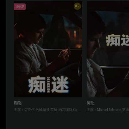
8.2
1080P
痴迷
痴迷
主演：迈克尔·约翰斯顿,英迪·納瓦瑞特,Cooper Tomlinson,Megan Lawless,安迪·里克特,Haley Fitzgerald,Darin Toonder,Anthony Pavone