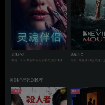
灵魂伴侣
恶魔之口
主演：大卫·里达尔,莉莉·沙利文,克劳迪娅·杜米特,阿尔蒂·佛鲁山,Elijah Isaiah Cook,Mara Huf,Emma Ramos,Sydney Blackburn
美剧行星韩剧推荐
9.6
1080P
1080P