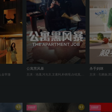
公寓黑风暴
杀手妈咪
,金宰澈
主演：池晟,河允京,文素利,朴炳垠,白铉真,郑胜吉,金泽,김규원
9.3
6.1
1080P
1080P