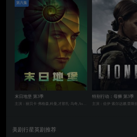
第六集
末日地堡 第3季
特别行动：母狮 第3季
主演：丽贝卡·弗格森,科曼,才那扎·乌奇,Ashley Zukerman,肖恩·麦克雷,Remmie Milner,亚历山大·莱利,里德·伯尼
美剧行星英剧推荐