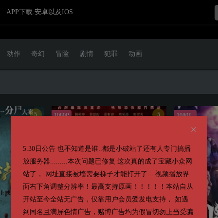
APP下载:安卓以及IOS
动作
奇幻
冒险
剧情
犯罪
动画
5
5
1080P
1080P
第八集
5.30日公告 也不知道是谁..都是小破站了还有人专门搞播
放服务器.........本次问题已修复 这次真的成了宝藏小众网
站了， 网址直接被墙需要梯子才能打开了... 视频播放界
面右下角调整分辨率！最高支持原画！！！！！本站自从
开站至今全站无广告，仅靠用户会员爱发电支持， 如遇
到同名且满屏色情广告，赌博广告均为假冒切勿上当受骗