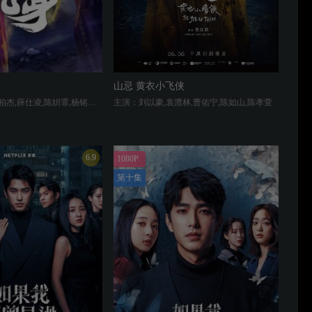
山忌 黄衣小飞侠
主演：柯震东,王柏杰,薛仕凌,陈姸霏,杨铭威,陈以文
主演：刘以豪,袁澧林,曹佑宁,陈如山,陈孝萱
6.9
1080P
第十集