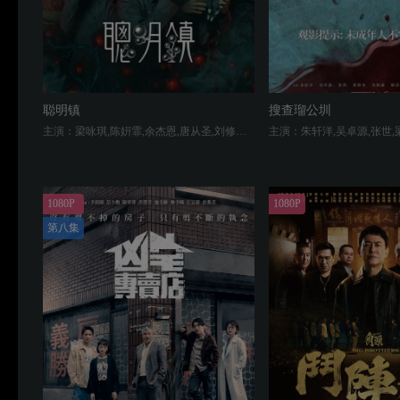
聪明镇
搜查瑠公圳
主演：梁咏琪,陈姸霏,余杰恩,唐从圣,刘修甫,雷洪,鄭煒齡,张书伟
1080P
1080P
第八集