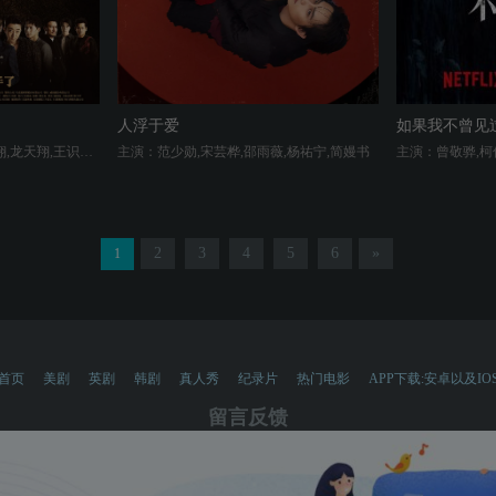
人浮于爱
如果我不曾见
主演：高捷,蔡振南,太保,喜翔,龙天翔,王识贤,夏靖庭,孙鹏,黄腾浩,张怀秋,黄尚禾,郑人硕,张再兴,唐振刚,吴震亚,黄冠智,林真亦,陈万号,白吉胜,李铭忠,崔浩然,黄镫辉,吴念轩,是元介,瑞玛·席丹,王阳明,陆明君,曾珮瑜,荒山亮,林道禹,隆宸翰,邱永腾,游安顺,伊正,王自强,孙国豪,草爷
主演：范少勋,宋芸桦,邵雨薇,杨祐宁,简嫚书
2
3
4
5
6
»
1
首页
美剧
英剧
韩剧
真人秀
纪录片
热门电影
APP下载:安卓以及IO
留言反馈