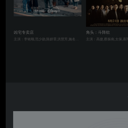
凶宅专卖店
角头：斗阵欸
主演：李铭顺,范少勋,陈妍霏,洪慧芳,施名帅,林予晞,江宜蓉,许紫柔