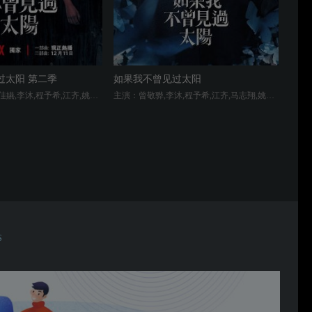
过太阳 第二季
如果我不曾见过太阳
主演：曾敬骅,柯佳嬿,李沐,程予希,江齐,姚淳耀,马志翔,石知田,江宏恩,陈孝萱,姚爱寗,徐钧浩,张洛偍,黄礼丰,谢章颖,谭善谦,蔡乔菲,陈孟琪,袁子芸,李淑桢,隆宸翰
主演：曾敬骅,李沐,程予希,江齐,马志翔,姚淳耀,江宏恩,陈孝萱,李淑桢,隆宸翰,石知田,徐钧浩,张洛偍,黄礼丰,谢章颖,谭善谦,蔡乔菲,陈孟琪,袁子芸,姚爱寗,蔡灿得,朱德刚
S