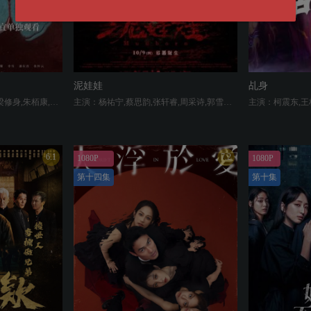
泥娃娃
乩身
主演：朱轩洋,吴卓源,张世,梁修身,朱栢康,姚淳耀,李雪,潘仪君
主演：杨祐宁,蔡思韵,张轩睿,周采诗,郭雪芙,陈为民,李冠毅,高山峰
6.1
7.2
1080P
1080P
第十四集
第十集