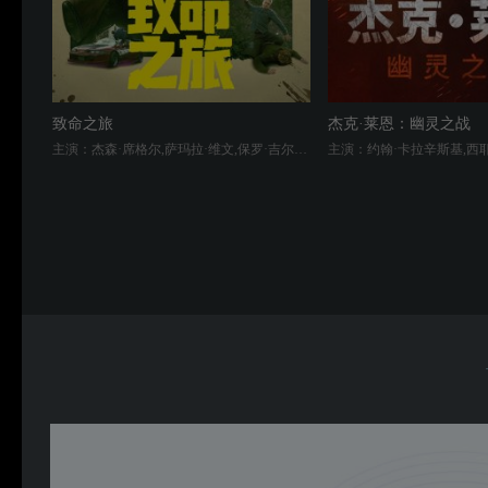
致命之旅
杰克·莱恩：幽灵之战
主演：杰森·席格尔,萨玛拉·维文,保罗·吉尔福伊尔,基思·雅各,蒂莫西·奥利芬特,朱丽叶特·刘易斯,尼科莱·金斯基,Kayla Jenee Radomski