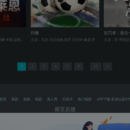
抖擞
惩罚者：最后
主演：约翰·卡拉辛斯基,西耶娜·米勒,温德尔·皮尔斯,迈克尔·凯利,马克思·比斯雷,约翰·约瑟夫·菲尔德,道格拉斯·霍奇,贝蒂·加布里埃尔
主演：马克·沃尔伯格,保罗·沃尔特·豪瑟,萨莎·拜伦·科恩,本杰明·布拉特,Luciano Szafir,艾娃·德多米尼奇,丹妮拉·曼希沃,莫莉·香侬
2
3
4
5
6
51
»
1
…
首页
美剧
英剧
韩剧
真人秀
纪录片
热门电影
APP下载:安卓以及IO
留言反馈