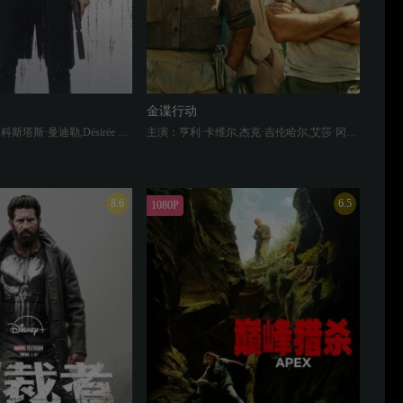
金谍行动
主演：艾米·汉莫,科斯塔斯·曼迪勒,Désirée Giorgetti,斯蒂芬·门内克斯,Neb Chupin,Mukit Abdul Hamid,Fares Mongi,Hila Harush
主演：亨利·卡维尔,杰克·吉伦哈尔,艾莎·冈萨雷斯,卡洛斯·巴登,Michael Vu,费舍尔·史蒂文斯,裴淳华,Mohammed Al Turki
8.6
6.5
1080P