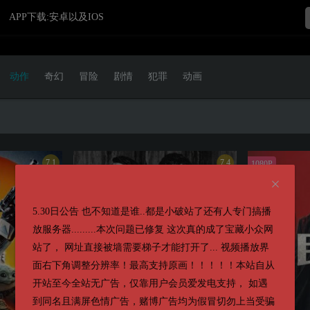
APP下载:安卓以及IOS
动作
奇幻
冒险
剧情
犯罪
动画
7.1
7.4
1080P
5.30日公告 也不知道是谁..都是小破站了还有人专门搞播
放服务器.........本次问题已修复 这次真的成了宝藏小众网
站了， 网址直接被墙需要梯子才能打开了... 视频播放界
面右下角调整分辨率！最高支持原画！！！！！本站自从
开站至今全站无广告，仅靠用户会员爱发电支持， 如遇
到同名且满屏色情广告，赌博广告均为假冒切勿上当受骗