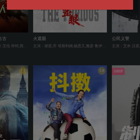
古古
火遮眼
公民义警
主演：佩德罗·帕斯卡,杰瑞米·艾伦·怀特,西格妮·韦弗,布兰登·韦恩,拉蒂夫·克劳德,史蒂夫·布鲁姆,Jonny Coyne,Matthew Willig
主演：谢苗,乔·塔斯利姆,杨恩又,雅彦·鲁伊安,杰佳·亚宁,黎唯,岩永丞威,萨哈贾克·波斯安吉特
7.1
5.8
1080P