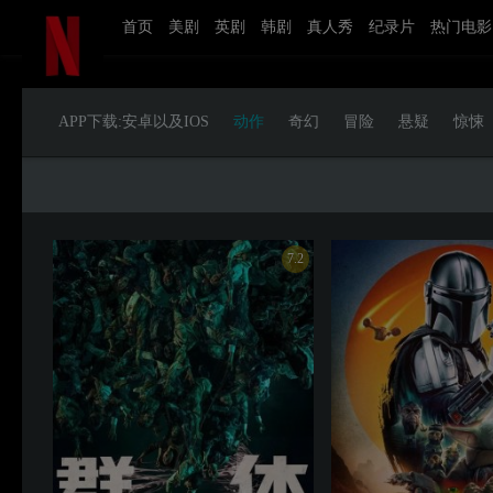
首页
美剧
英剧
韩剧
真人秀
纪录片
热门电影
APP下载:安卓以及IOS
动作
奇幻
冒险
悬疑
惊悚
7.2