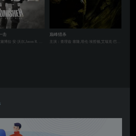
一击
巅峰猎杀
主演：乔·博恩瑟,黛博拉·安·沃尔,Jason R. Moore,朱迪丝·莱特,Kelli Barrett,安德烈·洛优,约翰·道格拉斯·汤普森,Colton Hill
主演：查理兹·塞隆,塔伦·埃哲顿,艾瑞克·巴纳,凯特琳·斯塔西,Bessie Holland,Zachary Garred,Matt Whelan,Rob Carlton
S