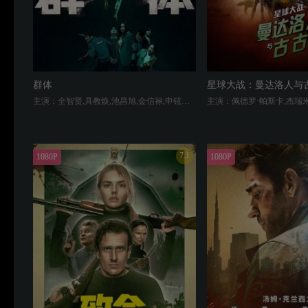
群体
星球大战：曼达洛人与
主演：全智贤,具教焕,池昌旭,金信禄,申铉彬,高洙,李仲玉,金宗泰
7.1
1080P
1080P