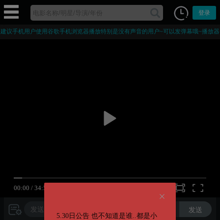
登录
建议手机用户使用谷歌手机浏览器播放特别是没有声音的用户~可以发弹幕哦~播放器
部分字幕为外挂字幕，手机浏览器打开后播放器会被接管无法加载播放器。
00:00
/
34:55
720P
发送
5.30日公告 也不知道是谁..都是小