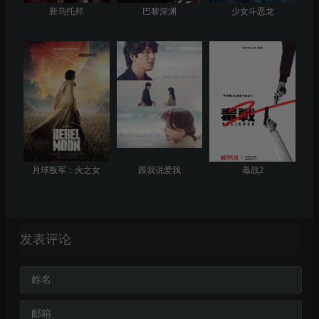
新乌托邦
巴黎深渊
少女斗恶龙
月球叛军：火之女
跟我说爱我
毒战2
发表评论
姓名
邮箱