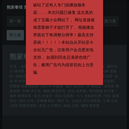
破站了还有人专门搞播放服务
熊家餐馆 第二季
器.........本次问题已修复 这次真的
成了宝藏小众网站了， 网址直接被
第一集
第二集
第三集
第四集
第五集
第六集
墙需要梯子才能打开了... 视频播放
第七集
第八集
界面右下角调整分辨率！最高支持
第九集
第十集
原画！！！！！本站自从开站至今
全站无广告，仅靠用户会员爱发电
熊家餐馆 第二季
第7集
支持， 如遇到同名且满屏色情广
告，赌博广告均为假冒切勿上当受
主演：
杰瑞米·艾伦·怀特 / 艾邦·摩斯-巴克拉赫 / 阿尤·艾德维利 / 莱昂内
尔·博伊斯 / 艾比·艾略特 / 马修·马得胜 / 莉莎·科伦-扎亚斯 / 奥利弗·普莱
骗
特 / 埃德温·李·吉布森 / 莫莉·戈登 / 罗伯特·汤森德 / 科里·亨德里克斯 / 杰
米·李·柯蒂斯 / 克里斯·维塔斯凯 / 亚历克斯·莫法特 / 何塞·M·塞万提斯 /
理查德·埃斯特拉斯 / 阿尔玛·华盛顿 / 威尔·保尔特 / 乔·博恩瑟 / 吉莉安·雅
各布斯 / 约翰·木兰尼 / 鲍勃·奥登科克 / 莎拉·保罗森 / 奥利维娅·科尔曼 /
瑞奇·斯塔菲里 / 亚当·沙皮罗 / 莎拉·拉莫斯 / 卡门·克里斯托弗 / 毛拉·基德
韦尔 / 雷内·古布 / 宝琳娜·帕尔 / 珉宇·孔 / 迈克尔·萨尔津斯基 / 兰斯·贝克
/ 伊莎·阿西尼加斯 / 杰克·兰卡斯特 / 丽兹·沙普 / 蒙特·奥奎恩