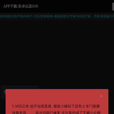
APP下载:安卓以及IOS
放特别是没有声音的用户~可以发弹幕哦~播放器部分字幕为外挂字幕，手机浏览器打
登录后即可观看
5.30日公告 也不知道是谁..都是小破站了还有人专门搞播
放服务器.........本次问题已修复 这次真的成了宝藏小众网