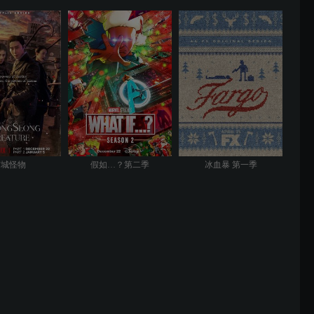
京城怪物
假如…？第二季
冰血暴 第一季