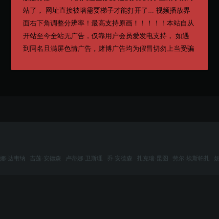
站了， 网址直接被墙需要梯子才能打开了... 视频播放界
面右下角调整分辨率！最高支持原画！！！！！本站自从
开站至今全站无广告，仅靠用户会员爱发电支持， 如遇
到同名且满屏色情广告，赌博广告均为假冒切勿上当受骗
娜·达韦纳
吉莲·安德森
卢蒂娜·卫斯理
乔·安德森
扎克瑞·昆图
劳尔·埃斯帕扎