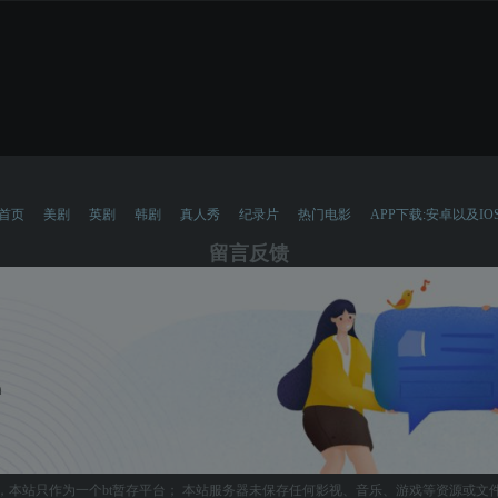
首页
美剧
英剧
韩剧
真人秀
纪录片
热门电影
APP下载:安卓以及IO
留言反馈
，本站只作为一个bt暂存平台； 本站服务器未保存任何影视、音乐、游戏等资源或文