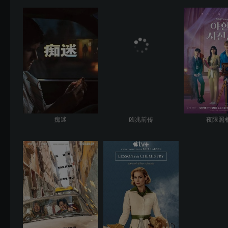
痴迷
凶兆前传
夜限照