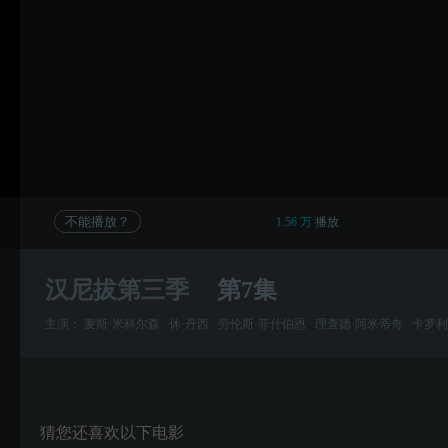
不能播放？
1.56 万
播放
汉尼拔第三季
第7集
主演：
麦斯·米科尔森
休·丹西
劳伦斯·菲什伯恩
理查德·阿米蒂奇
卡罗利
猜您还喜欢以下电影