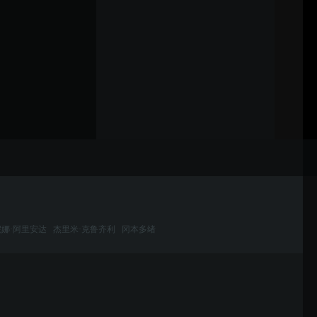
妮娜·阿里安达
杰里米·克鲁齐利
冈本多绪