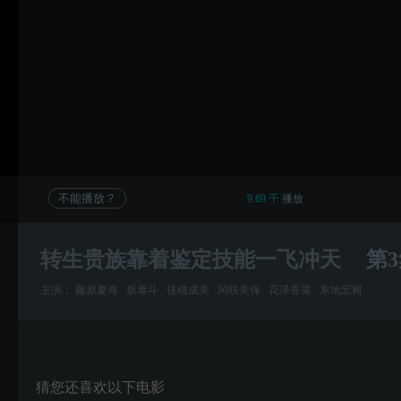
不能播放？
9.69 千
播放
转生贵族靠着鉴定技能一飞冲天
第
主演：
藤原夏海
坂泰斗
佳穂成美
冈咲美保
花泽香菜
东地宏树
猜您还喜欢以下电影