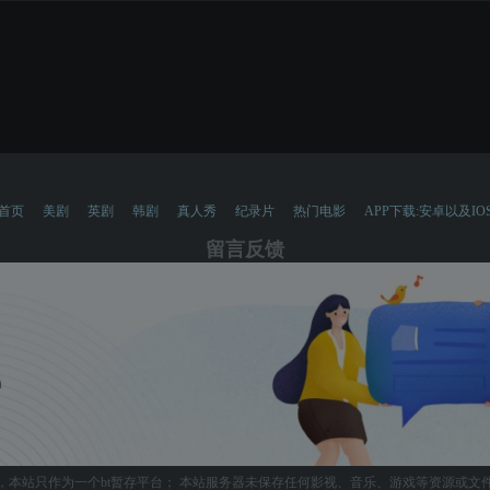
首页
美剧
英剧
韩剧
真人秀
纪录片
热门电影
APP下载:安卓以及IO
留言反馈
，本站只作为一个bt暂存平台； 本站服务器未保存任何影视、音乐、游戏等资源或文