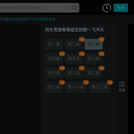
登录
开后播放器会被接管无法加载播放器。
转生贵族靠着鉴定技能一飞冲天
vip
vip
第一集
第二集
第三集
vip
vip
vip
第四集
第五集
第六集
vip
vip
vip
第七集
第八集
第九集
vip
vip
vip
第十集
第十一集
第十二集
选集