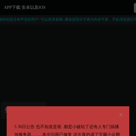
APP下载:安卓以及IOS
放特别是没有声音的用户~可以发弹幕哦~播放器部分字幕为外挂字幕，手机浏览器打
登录后即可观看
5.30日公告 也不知道是谁..都是小破站了还有人专门搞播
放服务器.........本次问题已修复 这次真的成了宝藏小众网