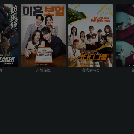
年
离婚保险
流氓读书会