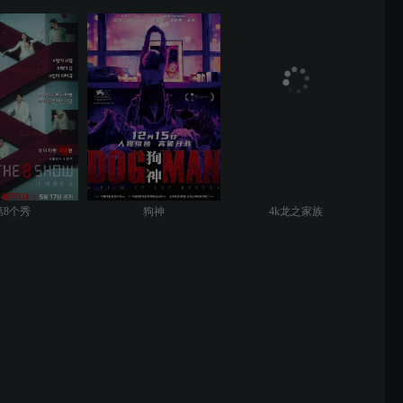
第8个秀
狗神
4k龙之家族