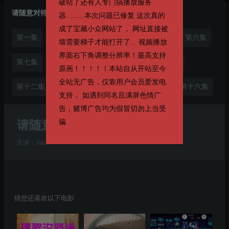
破站了还有人专门搞播放服务
请随意对待
器.........本次问题已修复 这次真的
成了宝藏小众网站了， 网址直接被
第一集
第二集
第三集
第四集
第五集
第六集
墙需要梯子才能打开了... 视频播放
界面右下角调整分辨率！最高支持
第七集
第八集
第九集
第十集
第十一集
原画！！！！！本站自从开站至今
全站无广告，仅靠用户会员爱发电
第十二集
第十三集
第十四集
第十五集
第十六集
支持， 如遇到同名且满屏色情广
告，赌博广告均为假冒切勿上当受
骗
请随意对待
第15集
主演：
false
猜您还喜欢以下电影