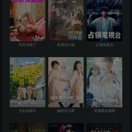
玛戈没钱了
卧底洪小姐
占领电视台
主妇侦探社
她的日与夜
背着善在跑吧