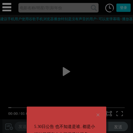
登录
建议手机用户使用谷歌手机浏览器播放特别是没有声音的用户~可以发弹幕哦~播放器
部分字幕为外挂字幕，手机浏览器打开后播放器会被接管无法加载播放器。
00:00
/
01:00:31
720P
5.30日公告 也不知道是谁..都是小
发送