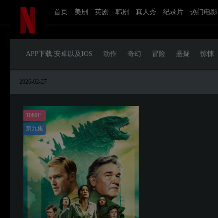
首页
美剧
英剧
韩剧
真人秀
纪录片
热门电影
APP下载:安卓以及IOS
动作
奇幻
冒险
悬疑
惊悚
2026-02-27
1080P
第九集