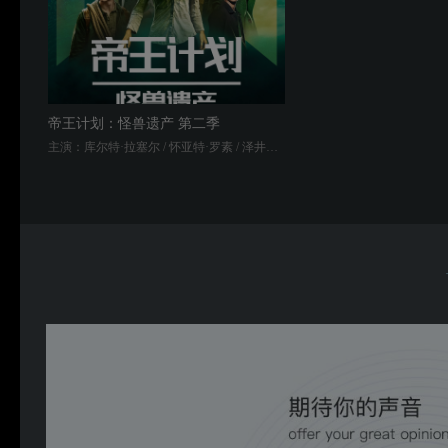
帝王计划：怪兽遗产 第二季
主演：库尔特·拉塞尔 / 怀亚特·罗素 / 泽井杏奈 / 科雷西·克莱门斯 / 渡部莲 / 平岳大 / 安德斯·霍尔姆 / 安柏·米德桑德 / 乔·蒂皮特 / 山本真理 / 米娅·格伦瓦尔德 / 加布里埃尔·约瑟夫