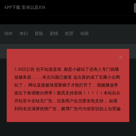
APP下载:安卓以及IOS
动作
奇幻
冒险
剧情
犯罪
动画
5.30日公告 也不知道是谁..都是小破站了还有人专门搞播
放服务器.........本次问题已修复 这次真的成了宝藏小众网
站了， 网址直接被墙需要梯子才能打开了... 视频播放界
面右下角调整分辨率！最高支持原画！！！！！本站自从
开站至今全站无广告，仅靠用户会员爱发电支持， 如遇
到同名且满屏色情广告，赌博广告均为假冒切勿上当受骗