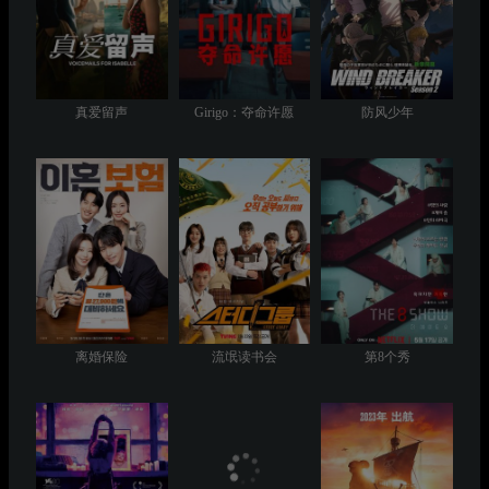
真爱留声
Girigo：夺命许愿
防风少年
离婚保险
流氓读书会
第8个秀