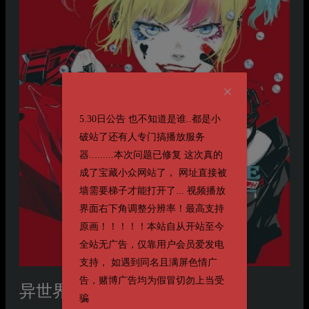
5.30日公告 也不知道是谁..都是小
破站了还有人专门搞播放服务
器.........本次问题已修复 这次真的
成了宝藏小众网站了， 网址直接被
墙需要梯子才能打开了... 视频播放
界面右下角调整分辨率！最高支持
原画！！！！！本站自从开站至今
全站无广告，仅靠用户会员爱发电
支持， 如遇到同名且满屏色情广
告，赌博广告均为假冒切勿上当受
异世界自杀小队
Suicide Squad ISEKAI
骗