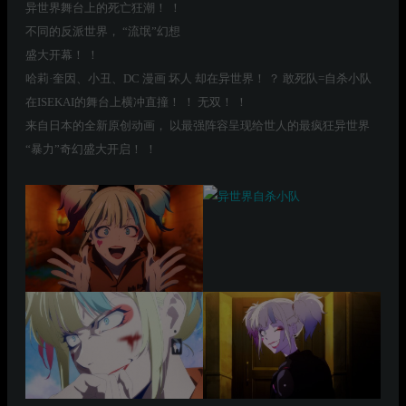
异世界舞台上的死亡狂潮！ ！
不同的反派世界， “流氓”幻想
盛大开幕！ ！
哈莉·奎因、小丑、DC 漫画 坏人 却在异世界！ ？ 敢死队=自杀小队
在ISEKAI的舞台上横冲直撞！ ！ 无双！ ！
来自日本的全新原创动画， 以最强阵容呈现给世人的最疯狂异世界
“暴力”奇幻盛大开启！ ！