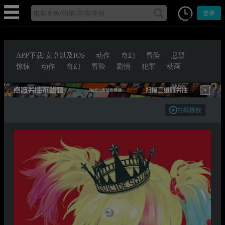
登录
APP下载:安卓以及IOS
动作
奇幻
冒险
悬疑
惊悚
动作
奇幻
冒险
剧情
犯罪
动画
在线播放