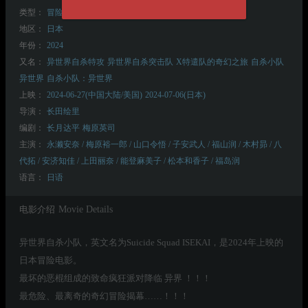
类型：
冒险
动作
动画
喜剧
奇幻
犯罪
科幻
地区：
日本
年份：
2024
又名：
异世界自杀特攻
异世界自杀突击队
X特遣队的奇幻之旅
自杀小队
异世界
自杀小队：异世界
上映：
2024-06-27(中国大陆/美国)
2024-07-06(日本)
导演：
长田绘里
编剧：
长月达平
梅原英司
主演：
永濑安奈 / 梅原裕一郎 / 山口令悟 / 子安武人 / 福山润 / 木村昴 / 八
代拓 / 安济知佳 / 上田丽奈 / 能登麻美子 / 松本和香子 / 福岛润
语言：
日语
电影介绍
Movie Details
异世界自杀小队，英文名为Suicide Squad ISEKAI，是2024年上映的
日本冒险电影。
最坏的恶棍组成的致命疯狂派对降临 异界 ！！！
最危险、最离奇的奇幻冒险揭幕……！！！