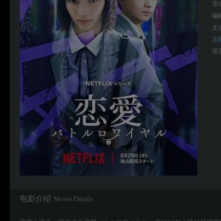
导
编
主
志萌
语
电影介绍
Movie Details