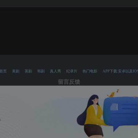
首页
美剧
英剧
韩剧
真人秀
纪录片
热门电影
APP下载:安卓以及IO
留言反馈