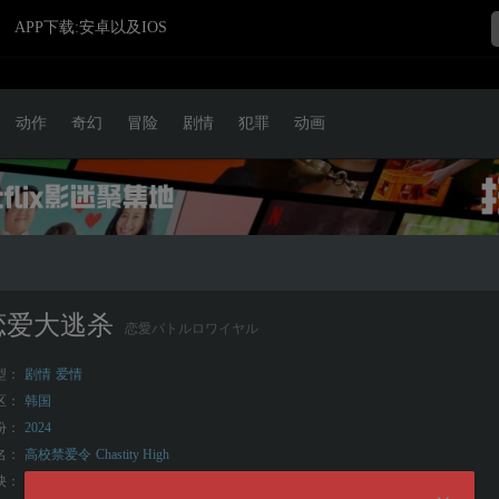
APP下载:安卓以及IOS
动作
奇幻
冒险
剧情
犯罪
动画
恋爱大逃杀
恋愛バトルロワイヤル
型：
剧情
爱情
区：
韩国
份：
2024
名：
高校禁爱令
Chastity High
映：
2024-08-29(日本)