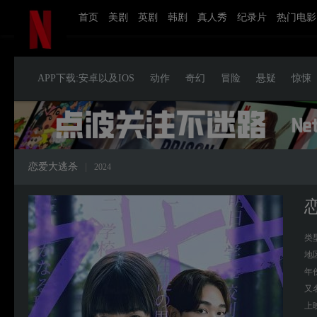
首页
美剧
英剧
韩剧
真人秀
纪录片
热门电影
APP下载:安卓以及IOS
动作
奇幻
冒险
悬疑
惊悚
恋爱大逃杀
|
2024
类
地
年
又
上