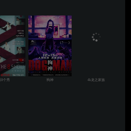
第8个秀
狗神
4k龙之家族