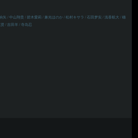
响矢 / 中山翔贵 / 碧木愛莉 / 兼光ほのか / 松村キサラ / 石田梦实 / 浅香航大 / 穗
贤 / 吉田羊 / 寺岛忍