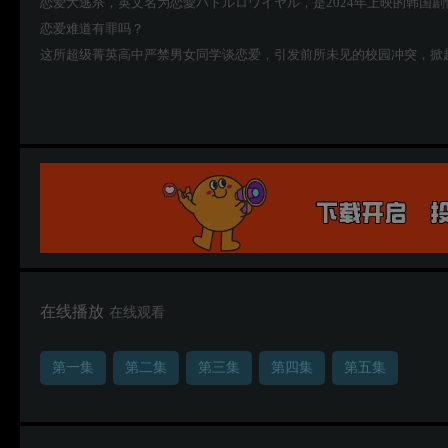
恋爱大逃杀，英文名为恋愛バトルロワイヤル，是2024年上映的韩国剧
恋爱难道有罪吗？
这所超级菁英高中严禁男女同学谈恋爱，引发前所未见的校园冲突，掀
在线播放
在线观看
第一集
第二集
第三集
第四集
第五集