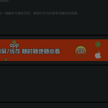
情电影。
起一场嫉妒与羞耻交织、败德行为与仇恨举动频传的风暴。