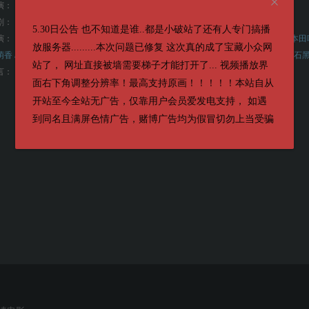
演：
松本壮史
太田良
安川有果
剧：
篠崎绘里子
首藤凛
5.30日公告 也不知道是谁..都是小破站了还有人专门搞播
演：
见上爱 / 宫世琉弥 / 水泽林太郎 / 丰田裕大 / 秋田汐梨 / 和内璃乃 / 尾碕真花 / 本田
放服务器.........本次问题已修复 这次真的成了宝藏小众网
香 / 户田昌宏 / 板桥骏谷 / 游井亮子 / 梅舟惟永 / 奥贯薫 / 真岛秀和 / 矢田亚希子 / 石黑
站了， 网址直接被墙需要梯子才能打开了... 视频播放界
言：
日语
面右下角调整分辨率！最高支持原画！！！！！本站自从
开站至今全站无广告，仅靠用户会员爱发电支持， 如遇
到同名且满屏色情广告，赌博广告均为假冒切勿上当受骗