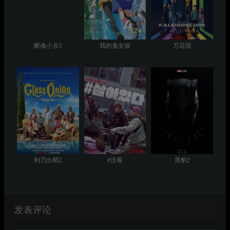
断魂小丑3
我的鬼女孩
万花筒
利刃出鞘2
#活着
黑豹2
发表评论