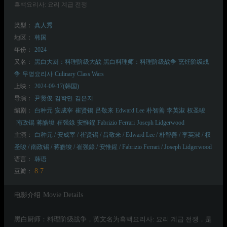
흑백요리사: 요리 계급 전쟁
类型：
真人秀
地区：
韩国
年份：
2024
又名：
黑白大厨：料理阶级大战
黑白料理师：料理阶级战争
烹饪阶级战
争
무명요리사
Culinary Class Wars
上映：
2024-09-17(韩国)
导演：
尹贤俊
김학민
김은지
编剧：
白种元
安成宰
崔贤锡
吕敬来
Edward Lee
朴智善
李英淑
权圣晙
南政锡
蒋皓埈
崔强錄
安惟鍟
Fabrizio Ferrari
Joseph Lidgerwood
主演：
白种元 / 安成宰 / 崔贤锡 / 吕敬来 / Edward Lee / 朴智善 / 李英淑 / 权
圣晙 / 南政锡 / 蒋皓埈 / 崔强錄 / 安惟鍟 / Fabrizio Ferrari / Joseph Lidgerwood
语言：
韩语
8.7
豆瓣：
电影介绍
Movie Details
黑白厨师：料理阶级战争，英文名为흑백요리사: 요리 계급 전쟁，是