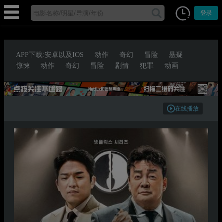
登录
APP下载:安卓以及IOS
动作
奇幻
冒险
悬疑
惊悚
动作
奇幻
冒险
剧情
犯罪
动画
在线播放