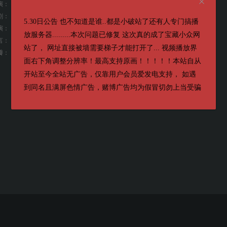
演：
金泰熙
剧：
金泰熙
闵艺智
5.30日公告 也不知道是谁..都是小破站了还有人专门搞播
演：
李惠利 / 郑秀斌 / 姜惠元 / 吴友利 / 崔荣宰 / 金太勋 / 刘贞莱
放服务器.........本次问题已修复 这次真的成了宝藏小众网
言：
韩语
站了， 网址直接被墙需要梯子才能打开了... 视频播放界
8.9
瓣：
面右下角调整分辨率！最高支持原画！！！！！本站自从
开站至今全站无广告，仅靠用户会员爱发电支持， 如遇
到同名且满屏色情广告，赌博广告均为假冒切勿上当受骗