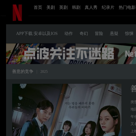
首页
美剧
英剧
韩剧
真人秀
纪录片
热门电影
APP下载:安卓以及IOS
动作
奇幻
冒险
悬疑
惊悚
善意的竞争
|
2025
类
地
年
又
上