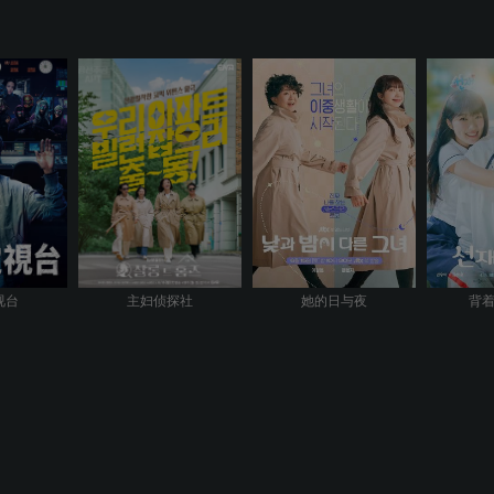
视台
主妇侦探社
她的日与夜
背