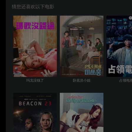
猜您还喜欢以下电影
玛戈没钱了
卧底洪小姐
占领电