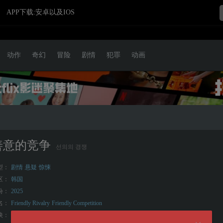
APP下载:安卓以及IOS
动作
奇幻
冒险
剧情
犯罪
动画
善意的竞争
선의의 경쟁
型：
剧情
悬疑
惊悚
区：
韩国
份：
2025
名：
Friendly Rivalry
Friendly Competition
映：
2025-02-10(韩国)