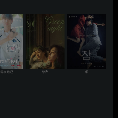
着善在跑吧
绿夜
眠