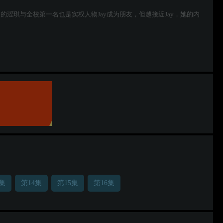
中的涩琪与全校第一名也是实权人物Jay成为朋友，但越接近Jay，她的内
3集
第14集
第15集
第16集