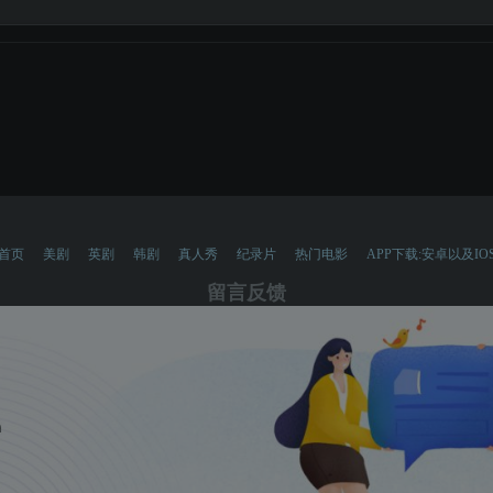
首页
美剧
英剧
韩剧
真人秀
纪录片
热门电影
APP下载:安卓以及IO
留言反馈