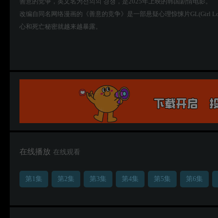
善意的竞争，英文名为선의의 경쟁，是2025年上映的韩国剧情电影。
改编自同名网络漫画的《善意的竞争》是一部悬疑心理惊悚片GL(Girl
心和死亡秘密就越来越暴露。
在线播放
在线观看
第1集
第2集
第3集
第4集
第5集
第6集