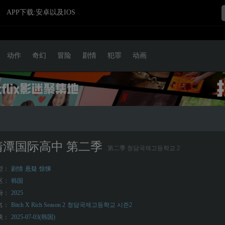
APP下载:安卓以及IOS
动作
奇幻
冒险
剧情
犯罪
动画
清潭国际高中 第二季
第二季 청담국제고등학교 2
型：
剧情
悬疑
惊悚
区：
韩国
份：
2025
名：
Bitch X Rich Season 2
청담국제고등학교 시즌2
映：
2025-07-03(韩国)