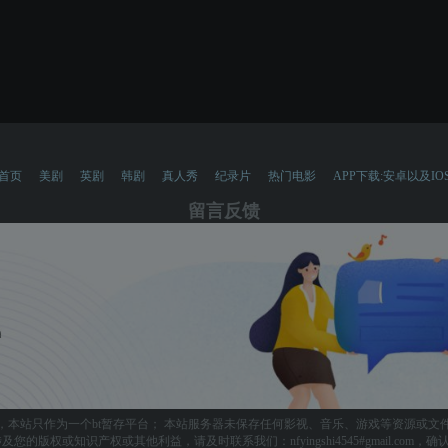
首页
美剧
英剧
韩剧
真人秀
纪录片
热门电影
APP下载:安卓以及IO
留言反馈
，本站只作为一个bt暂存平台； 本站服务器未保存任何影视、音乐、游戏等资源或文
您的版权或知识产权或其他利益，请及时联系我们：nfyingshi4545#gmail.com