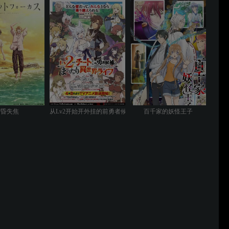
黄昏失焦
从Lv2开始开外挂的前勇者候补过着悠哉异世界生活
百千家的妖怪王子