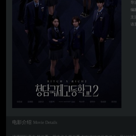
导
编
主
语
电影介绍
Movie Details