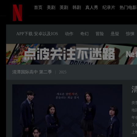
首页
美剧
英剧
韩剧
真人秀
纪录片
热门电影
APP下载:安卓以及IOS
动作
奇幻
冒险
悬疑
惊悚
清潭国际高中 第二季
|
2025
类
地
年
又
上