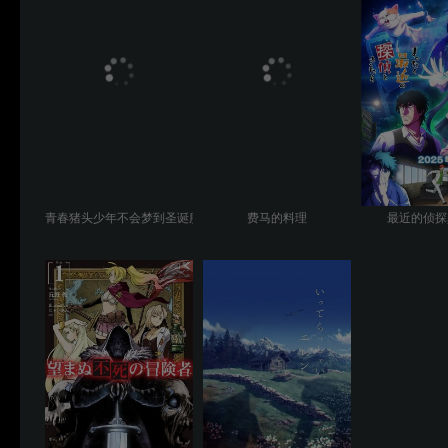
青春猪头少年不会梦到圣诞服女郎
费马的料理
最近的侦探