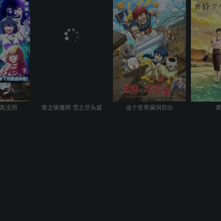
真没用
青之驱魔师 雪之尽头篇
这个世界漏洞百出