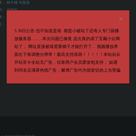
演：
林大雄
박형원
剧：
곽영임
演：
李恩泉 / 金艺琳 / 李钟赫 / 金旻奎 / 원규빈 / 张德洙 / 박시우 / 张宋允
言：
韩语
5.30日公告 也不知道是谁..都是小破站了还有人专门搞播
放服务器.........本次问题已修复 这次真的成了宝藏小众网
站了， 网址直接被墙需要梯子才能打开了... 视频播放界
面右下角调整分辨率！最高支持原画！！！！！本站自从
开站至今全站无广告，仅靠用户会员爱发电支持， 如遇
到同名且满屏色情广告，赌博广告均为假冒切勿上当受骗