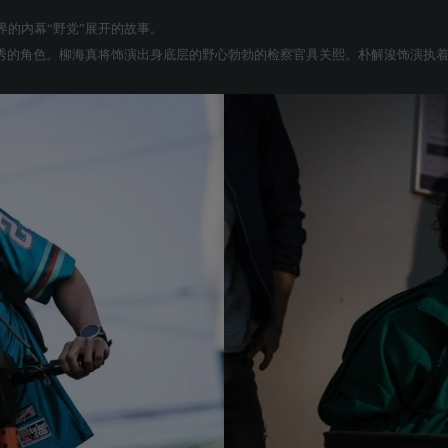
的内幕“野党”展开的故事。
江秀的角色。柳海真将饰演出身底层的野心勃勃的检察官具关熙。朴解浚饰演执着