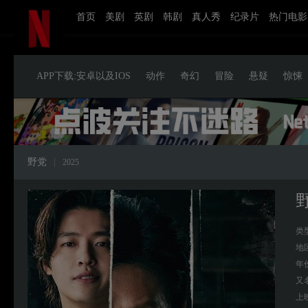
首页
美剧
英剧
韩剧
真人秀
纪录片
热门电影
APP下载:安卓以及IOS
动作
奇幻
冒险
悬疑
惊悚
野党
|
2025
类
地
年
又
上