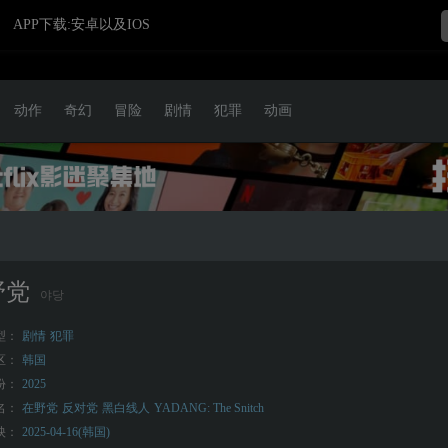
APP下载:安卓以及IOS
动作
奇幻
冒险
剧情
犯罪
动画
野党
야당
型：
剧情
犯罪
区：
韩国
份：
2025
名：
在野党
反对党
黑白线人
YADANG: The Snitch
映：
2025-04-16(韩国)