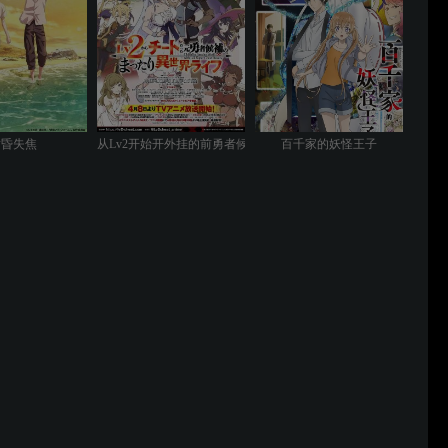
黄昏失焦
从Lv2开始开外挂的前勇者候补过着悠哉异世界生活
百千家的妖怪王子