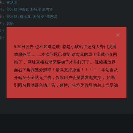
演：
黄炳国
剧：
姜河那
柳海真
朴解浚
禹志贤
演：
姜河那 / 柳海真 / 朴解浚 / 禹志贤
言：
韩语
长：
123分钟(韩国)
6.6
瓣：
5.30日公告 也不知道是谁..都是小破站了还有人专门搞播
放服务器.........本次问题已修复 这次真的成了宝藏小众网
站了， 网址直接被墙需要梯子才能打开了... 视频播放界
面右下角调整分辨率！最高支持原画！！！！！本站自从
开站至今全站无广告，仅靠用户会员爱发电支持， 如遇
到同名且满屏色情广告，赌博广告均为假冒切勿上当受骗