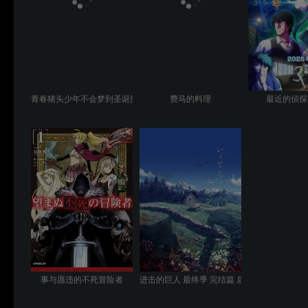
青春猪头少年不会梦到圣诞服女郎
费马的料理
最近的侦探
事与愿违的不死冒险者
进击的巨人 最终季 完结篇 后篇