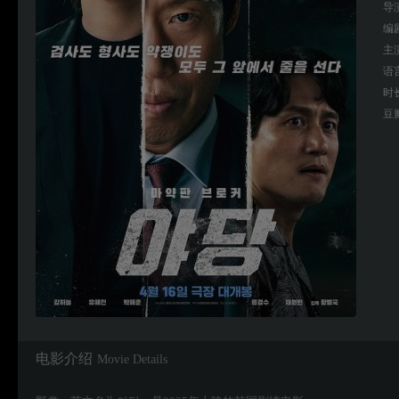
导
编
主
语
时
豆
电影介绍
Movie Details