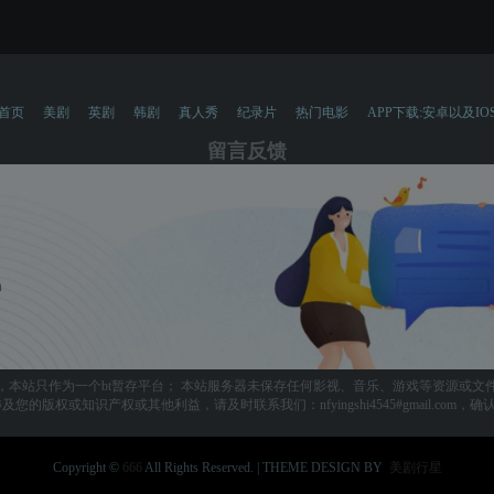
首页
美剧
英剧
韩剧
真人秀
纪录片
热门电影
APP下载:安卓以及IO
留言反馈
，本站只作为一个bt暂存平台； 本站服务器未保存任何影视、音乐、游戏等资源或文
您的版权或知识产权或其他利益，请及时联系我们：nfyingshi4545#gmail.com
Copyright ©
666
All Rights Reserved. | THEME DESIGN BY
美剧行星