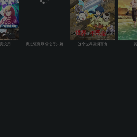
真没用
青之驱魔师 雪之尽头篇
这个世界漏洞百出