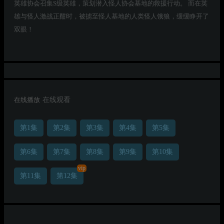
英雄协会召集S级英雄，策划潜入怪人协会基地的救援行动。 而在英
雄与怪人激战正酣时，被掳至怪人基地的人类怪人饿狼，缓缓睁开了
双眼！
在线播放
在线观看
第1集
第2集
第3集
第4集
第5集
第6集
第7集
第8集
第9集
第10集
vip
第11集
第12集