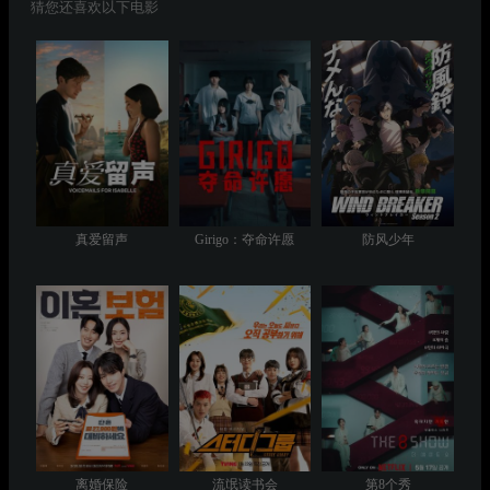
猜您还喜欢以下电影
真爱留声
Girigo：夺命许愿
防风少年
离婚保险
流氓读书会
第8个秀