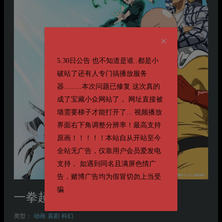
5.30日公告 也不知道是谁..都是小
破站了还有人专门搞播放服务
器.........本次问题已修复 这次真的
成了宝藏小众网站了， 网址直接被
墙需要梯子才能打开了... 视频播放
界面右下角调整分辨率！最高支持
原画！！！！！本站自从开站至今
全站无广告，仅靠用户会员爱发电
支持， 如遇到同名且满屏色情广
告，赌博广告均为假冒切勿上当受
骗
一拳超人(第三季)
类型：
动画
喜剧
科幻