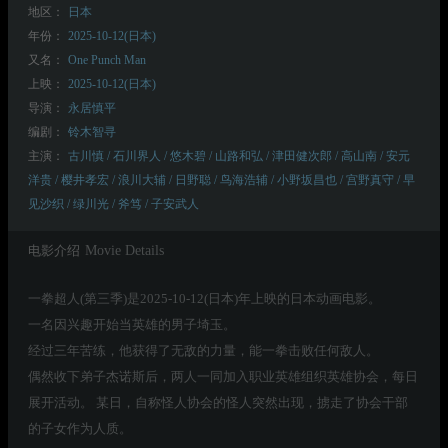
地区：
日本
年份：
2025-10-12(日本)
又名：
One Punch Man
上映：
2025-10-12(日本)
导演：
永居慎平
编剧：
铃木智寻
主演：
古川慎 / 石川界人 / 悠木碧 / 山路和弘 / 津田健次郎 / 高山南 / 安元
洋贵 / 樱井孝宏 / 浪川大辅 / 日野聪 / 鸟海浩辅 / 小野坂昌也 / 宫野真守 / 早
见沙织 / 绿川光 / 斧笃 / 子安武人
电影介绍
Movie Details
一拳超人(第三季)是2025-10-12(日本)年上映的日本动画电影。
一名因兴趣开始当英雄的男子埼玉。
经过三年苦练，他获得了无敌的力量，能一拳击败任何敌人。
偶然收下弟子杰诺斯后，两人一同加入职业英雄组织英雄协会，每日
展开活动。 某日，自称怪人协会的怪人突然出现，掳走了协会干部
的子女作为人质。