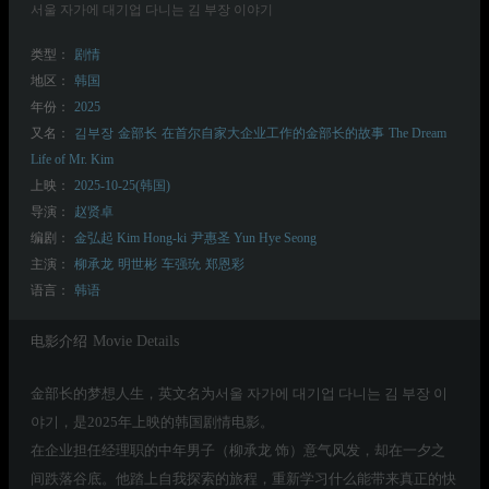
서울 자가에 대기업 다니는 김 부장 이야기
类型：
剧情
地区：
韩国
年份：
2025
又名：
김부장
金部长
在首尔自家大企业工作的金部长的故事
The Dream
Life of Mr. Kim
上映：
2025-10-25(韩国)
导演：
赵贤卓
编剧：
金弘起 Kim Hong-ki
尹惠圣 Yun Hye Seong
主演：
柳承龙
明世彬
车强玧
郑恩彩
语言：
韩语
电影介绍
Movie Details
金部长的梦想人生，英文名为서울 자가에 대기업 다니는 김 부장 이
야기，是2025年上映的韩国剧情电影。
在企业担任经理职的中年男子（柳承龙 饰）意气风发，却在一夕之
间跌落谷底。他踏上自我探索的旅程，重新学习什么能带来真正的快