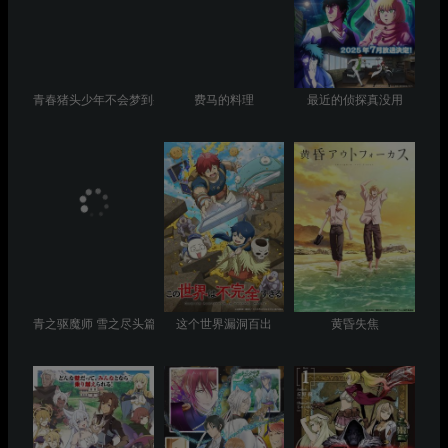
青春猪头少年不会梦到圣诞服女郎
费马的料理
最近的侦探真没用
青之驱魔师 雪之尽头篇
这个世界漏洞百出
黄昏失焦