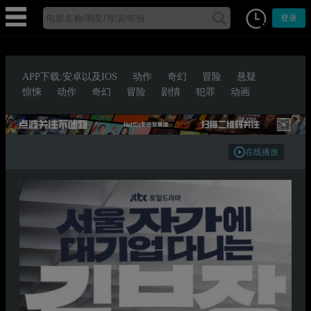
登录
APP下载:安卓以及IOS
动作
奇幻
冒险
悬疑
惊悚
动作
奇幻
冒险
剧情
犯罪
动画
在线播放