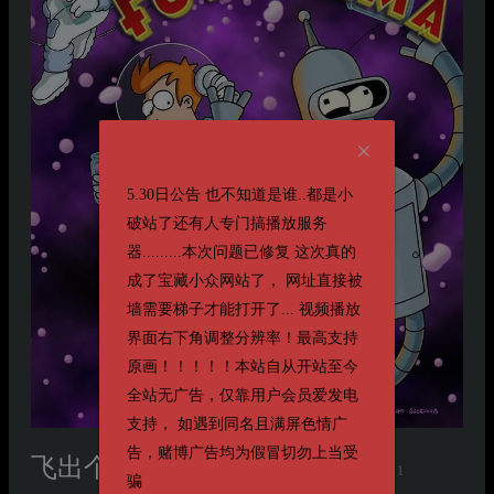
5.30日公告 也不知道是谁..都是小
破站了还有人专门搞播放服务
器.........本次问题已修复 这次真的
成了宝藏小众网站了， 网址直接被
墙需要梯子才能打开了... 视频播放
界面右下角调整分辨率！最高支持
原画！！！！！本站自从开站至今
全站无广告，仅靠用户会员爱发电
支持， 如遇到同名且满屏色情广
告，赌博广告均为假冒切勿上当受
飞出个未来 第一季
第一季 Futurama Season 1
骗