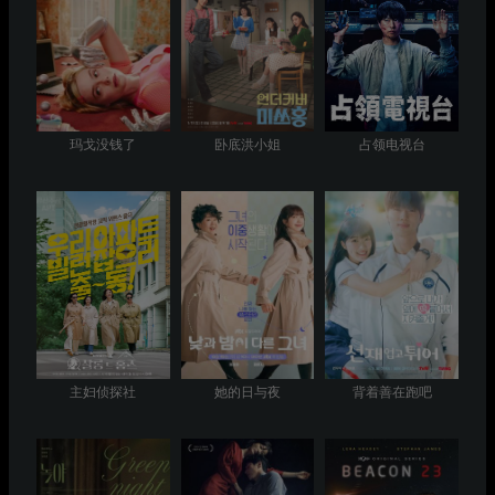
玛戈没钱了
卧底洪小姐
占领电视台
主妇侦探社
她的日与夜
背着善在跑吧