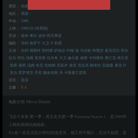
类型：
动画
喜剧
科幻
地区：
美国
年份：
1999
上映：
1999-03-28(美国)
导演：
瑞奇·摩尔
皮特·阿凡季诺
编剧：
马特·格罗宁
大卫·X·科恩
主演：
比利·维斯特
凯特蕾·萨加尔
约翰·迪·马吉欧
特蕾丝·麦克尼尔
菲尔·
拉马
劳伦·汤姆
莫里斯·拉马奇
大卫·赫尔曼
南茜·卡特莱特
弗兰克·维尔克
凯斯·索西
汤姆·肯尼
伦纳德·尼莫伊
迪克·克拉克
帕米拉·安德森
麦克·D
亚当·霍罗维茨
丹尼·雅各布斯
丹·卡斯泰兰尼塔
语言：
英语
9.4
豆瓣：
电影介绍
Movie Details
飞出个未来 第一季，英文名为第一季 Futurama Season 1，是1999年
上映的美国动画电影。
Fry是一名生活在20世纪的送货员，他工作不顺心，生活不如意，是