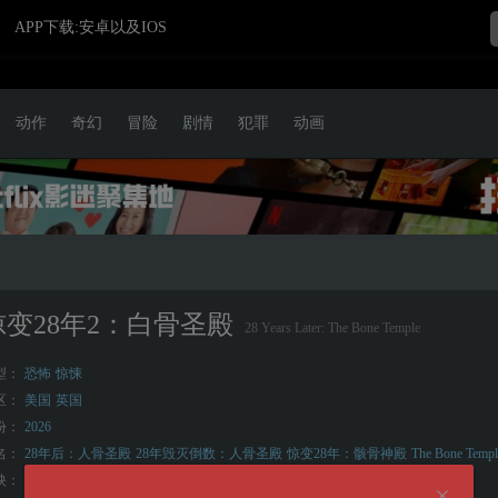
APP下载:安卓以及IOS
动作
奇幻
冒险
剧情
犯罪
动画
惊变28年2：白骨圣殿
28 Years Later: The Bone Temple
型：
恐怖
惊悚
区：
美国
英国
份：
2026
名：
28年后：人骨圣殿
28年毁灭倒数：人骨圣殿
惊变28年：骸骨神殿
The Bone Templ
映：
2026-01-14(英国)
2026-01-16(美国)