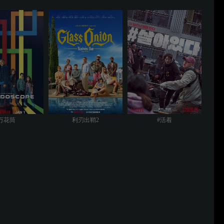
万花筒
利刃出鞘2
#活着