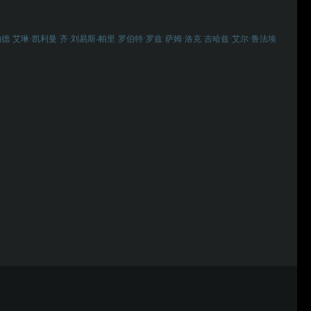
伯德
艾琳·凯利曼
齐·刘易斯-帕里
罗伯特·罗兹
萨姆·洛克
吉哈兹·艾尔·鲁法埃