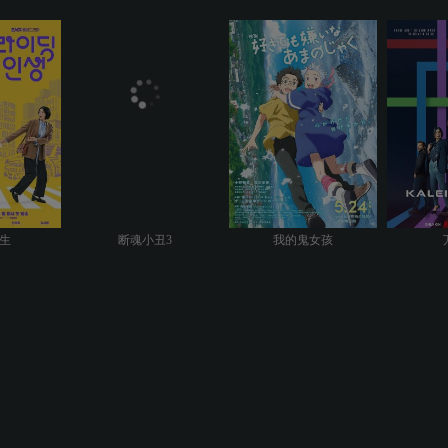
生
断魂小丑3
我的鬼女孩