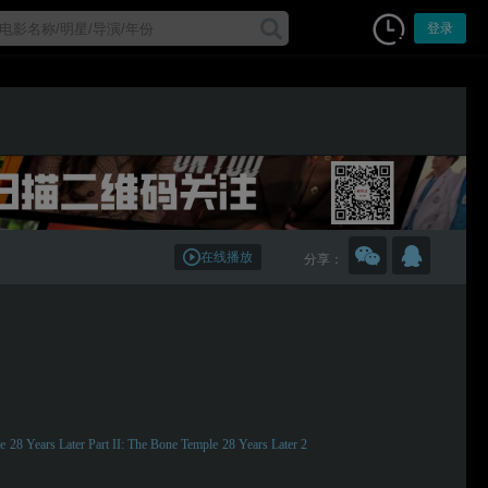
登录
在线播放
分享：
e
28 Years Later Part II: The Bone Temple
28 Years Later 2