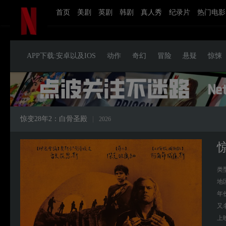
首页
美剧
英剧
韩剧
真人秀
纪录片
热门电影
APP下载:安卓以及IOS
动作
奇幻
冒险
悬疑
惊悚
惊变28年2：白骨圣殿
|
2026
类
地
年
又
上