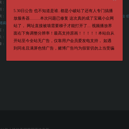
演：
尼娅·达科斯塔
剧：
亚历克斯·加兰
5.30日公告 也不知道是谁..都是小破站了还有人专门搞播
演：
阿尔菲·威廉姆斯
拉尔夫·费因斯
杰克·奥康奈尔
基里安·墨菲
艾玛·莱尔德
毛拉·
放服务器.........本次问题已修复 这次真的成了宝藏小众网
塔莉·库斯托
Elliot Benn
站了， 网址直接被墙需要梯子才能打开了... 视频播放界
言：
英语
面右下角调整分辨率！最高支持原画！！！！！本站自从
长：
109分钟
开站至今全站无广告，仅靠用户会员爱发电支持， 如遇
7.2
瓣：
到同名且满屏色情广告，赌博广告均为假冒切勿上当受骗