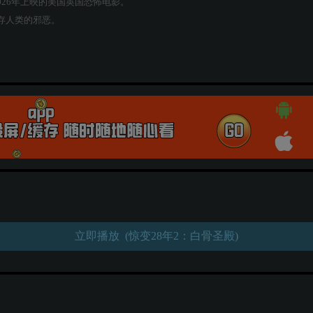
le，是2026年上映的美国英国恐怖电影。
存人类的邪恶。
立即播放 (惊变28年2：白骨圣殿)