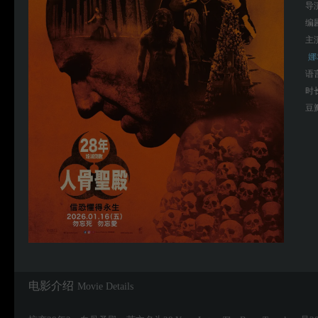
导
编
主
娜
语
时
豆
电影介绍
Movie Details