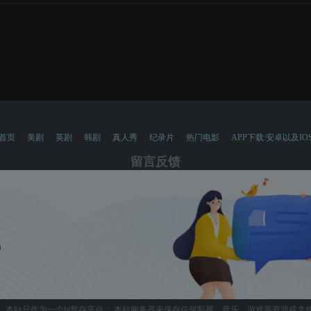
首页
美剧
英剧
韩剧
真人秀
纪录片
热门电影
APP下载:安卓以及IO
留言反馈
，本站只作为一个bt暂存平台； 本站服务器未保存任何影视、音乐、游戏等资源或文