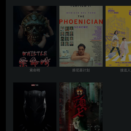
索命哨
腓尼基计划
接送人