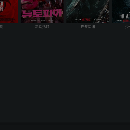
8周
新乌托邦
巴黎深渊
少