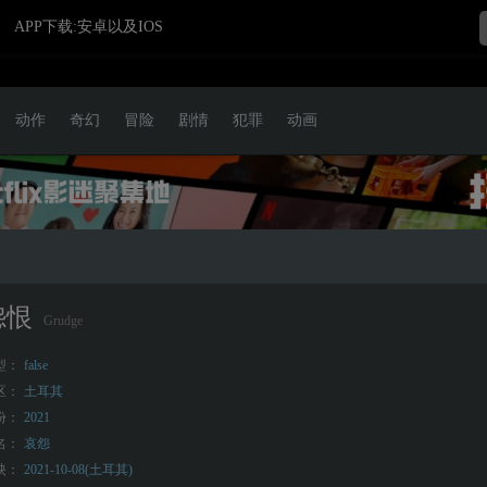
APP下载:安卓以及IOS
动作
奇幻
冒险
剧情
犯罪
动画
怨恨
Grudge
型：
false
区：
土耳其
份：
2021
名：
哀怨
映：
2021-10-08(土耳其)