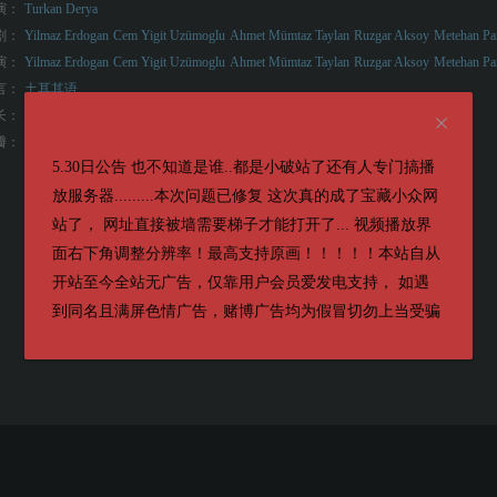
演：
Turkan Derya
剧：
Yilmaz Erdogan
Cem Yigit Uzümoglu
Ahmet Mümtaz Taylan
Ruzgar Aksoy
Metehan Par
演：
Yilmaz Erdogan
Cem Yigit Uzümoglu
Ahmet Mümtaz Taylan
Ruzgar Aksoy
Metehan Par
言：
土耳其语
长：
107分钟
5.6
瓣：
5.30日公告 也不知道是谁..都是小破站了还有人专门搞播
放服务器.........本次问题已修复 这次真的成了宝藏小众网
站了， 网址直接被墙需要梯子才能打开了... 视频播放界
面右下角调整分辨率！最高支持原画！！！！！本站自从
开站至今全站无广告，仅靠用户会员爱发电支持， 如遇
到同名且满屏色情广告，赌博广告均为假冒切勿上当受骗