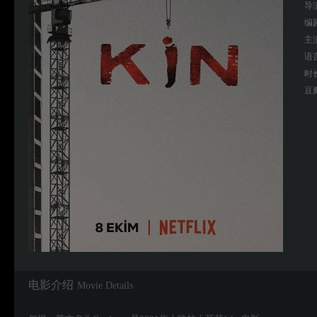
导
编
主
语
时
豆
电影介绍
Movie Details