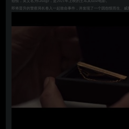
怨恨，英文名为Grudge，是2021年上映的土耳其false电影。
即将晋升的警察局长卷入一起致命事件，并发现了一个因怨恨而生、威