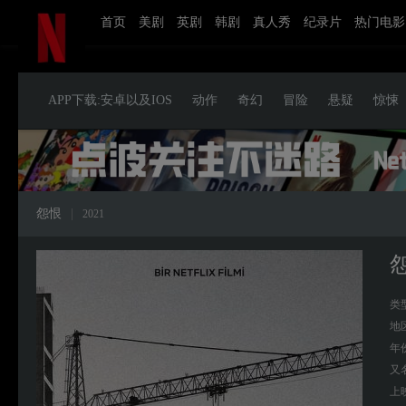
首页
美剧
英剧
韩剧
真人秀
纪录片
热门电影
APP下载:安卓以及IOS
动作
奇幻
冒险
悬疑
惊悚
怨恨
|
2021
类
地
年
又
上