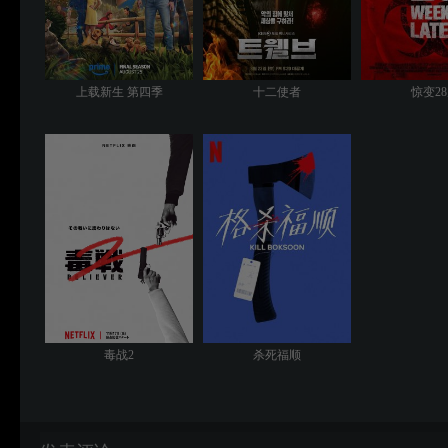
上载新生 第四季
十二使者
惊变2
毒战2
杀死福顺