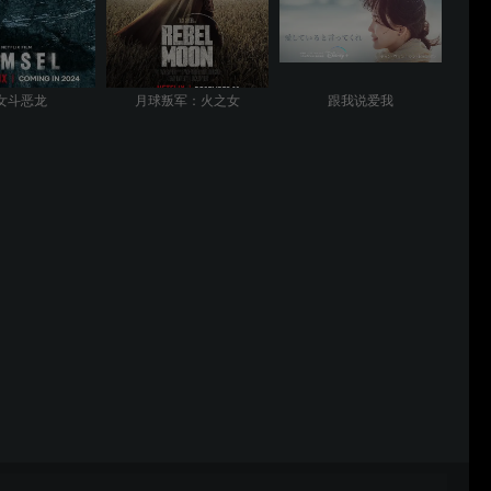
女斗恶龙
月球叛军：火之女
跟我说爱我