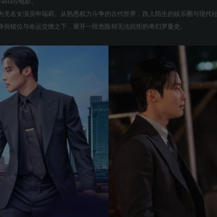
ntasy电影。
为无名女演员申瑞莉。从熟悉权力斗争的古代世界，跌入陌生的娱乐圈与现代
身份错位与命运交缠之下，展开一段危险却无法抗拒的奇幻罗曼史。