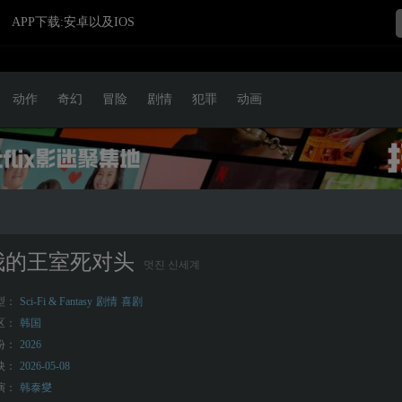
APP下载:安卓以及IOS
动作
奇幻
冒险
剧情
犯罪
动画
我的王室死对头
멋진 신세계
型：
Sci-Fi & Fantasy
剧情
喜剧
区：
韩国
份：
2026
映：
2026-05-08
演：
韩泰燮