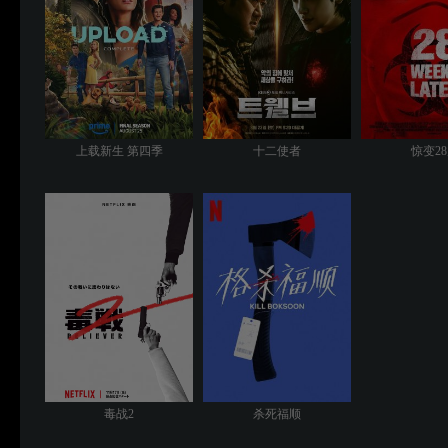
上载新生 第四季
十二使者
惊变2
毒战2
杀死福顺