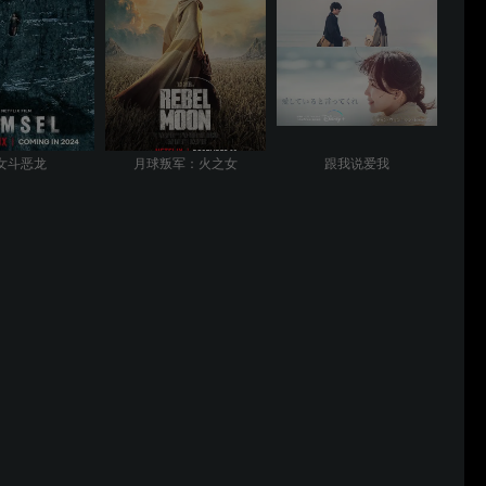
女斗恶龙
月球叛军：火之女
跟我说爱我