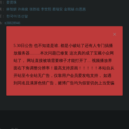
剧：
姜贤珠
演：
林智妍
许南俊
张胜祖
李世熙
蔡瑞安
金珉锡
白恩惠
言：
한국어/조선말
b:
tt38828946
5.30日公告 也不知道是谁..都是小破站了还有人专门搞播
放服务器.........本次问题已修复 这次真的成了宝藏小众网
站了， 网址直接被墙需要梯子才能打开了... 视频播放界
面右下角调整分辨率！最高支持原画！！！！！本站自从
开站至今全站无广告，仅靠用户会员爱发电支持， 如遇
到同名且满屏色情广告，赌博广告均为假冒切勿上当受骗