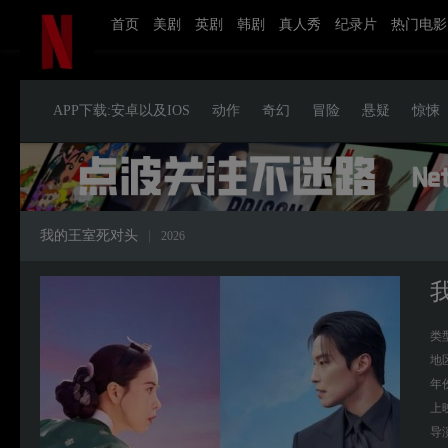
首页
美剧
英剧
韩剧
真人秀
纪录片
热门电影
APP下载:安卓以及IOS
动作
奇幻
冒险
悬疑
惊悚
我的王室死对头
|
2026
类
地
年
上
导