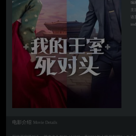
编
主
语
imd
电影介绍
Movie Details