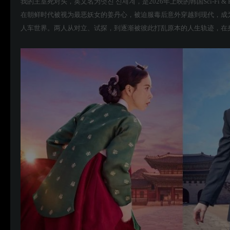
我的王室死对头，英文名为멋진 신세계，是2026年上映的韩国Sci-Fi & Fa
在朝鲜时代被视为最恶妖女的姜丹心，被迫服毒后意外穿越到现代，成
人车世界。两人从对立、试探，到逐渐被彼此打乱原本的人生轨迹，在