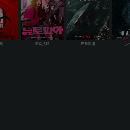
8周
新乌托邦
巴黎深渊
少