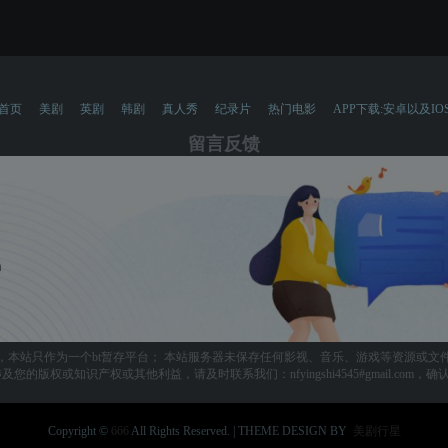
首页
美剧
英剧
韩剧
真人秀
纪录片
热门电影
APP下载:安卓以及IO
留言反馈
，本站只作为一个bt暂存平台； 本站服务器未保存任何影视、音乐、游戏等资源或文
您的版权或知识产权或其他利益，请及时联系我们：nfyingshi4545#gmail.com
Copyright ©
666
All Rights Reserved. | THEME DESIGN BY
美剧行星