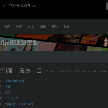
APP下载:安卓以及IOS
动作
奇幻
冒险
剧情
犯罪
动画
惩罚者：最后一击
A Marvel Television Special Presentation - The Punishe
型：
剧情
动作
犯罪
区：
美国
份：
2026
映：
2026-05-12
演：
雷纳尔多·马库斯·格林