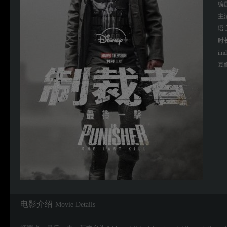
编
主
语
时
imd
豆
电影介绍
Movie Details