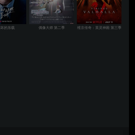
或坏的东载
偶像大师 第二季
维京传奇：英灵神殿 第三季