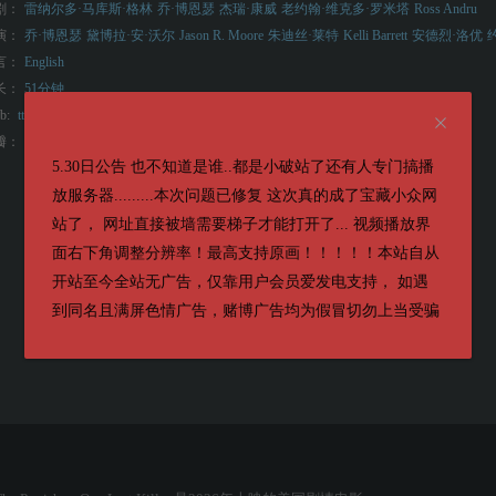
剧：
雷纳尔多·马库斯·格林
乔·博恩瑟
杰瑞·康威
老约翰·维克多·罗米塔
Ross Andru
演：
乔·博恩瑟
黛博拉·安·沃尔
Jason R. Moore
朱迪丝·莱特
Kelli Barrett
安德烈·洛优
言：
English
长：
51分钟
b:
tt36042156
8.6
瓣：
5.30日公告 也不知道是谁..都是小破站了还有人专门搞播
放服务器.........本次问题已修复 这次真的成了宝藏小众网
站了， 网址直接被墙需要梯子才能打开了... 视频播放界
面右下角调整分辨率！最高支持原画！！！！！本站自从
开站至今全站无广告，仅靠用户会员爱发电支持， 如遇
到同名且满屏色情广告，赌博广告均为假冒切勿上当受骗