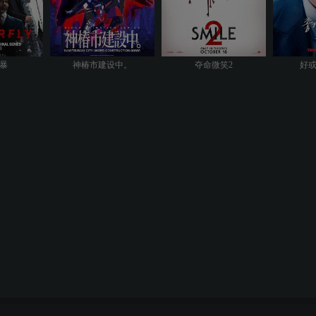
暴
神椿市建设中。
夺命微笑2
好