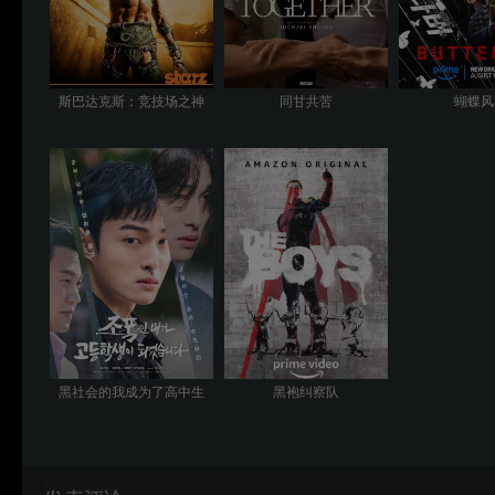
斯巴达克斯：竞技场之神
同甘共苦
蝴蝶风
黑社会的我成为了高中生
黑袍纠察队