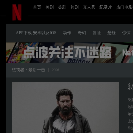
首页
美剧
英剧
韩剧
真人秀
纪录片
热门电影
APP下载:安卓以及IOS
动作
奇幻
冒险
悬疑
惊悚
惩罚者：最后一击
|
2026
类
地
年
上
导