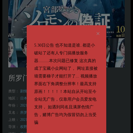
5.30日公告 也不知道是谁..都是小
破站了还有人专门搞播放服务
器.........本次问题已修复 这次真的
成了宝藏小众网站了， 网址直接被
墙需要梯子才能打开了... 视频播放
所罗门的伪证
ソロモンの偽証
界面右下角调整分辨率！最高支持
类型：
剧情
悬疑
原画！！！！！本站自从开站至今
地区：
日本
全站无广告，仅靠用户会员爱发电
年份：
2021
支持， 如遇到同名且满屏色情广
又名：
所罗门的伪证 剧版
告，赌博广告均为假冒切勿上当受
上映：
2021-10-03(日本)
骗
导演：
权野元