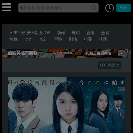
登录
APP下载:安卓以及IOS
动作
奇幻
冒险
悬疑
惊悚
动作
奇幻
冒险
剧情
犯罪
动画
在线播放