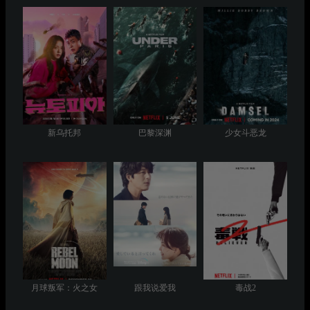
新乌托邦
巴黎深渊
少女斗恶龙
月球叛军：火之女
跟我说爱我
毒战2