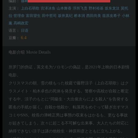
编剧：
篠崎绘里子
主演：
上白石萌歌
宫泽冰鱼
山本舞香
浮所飞贵
野村裕基
坂东龙汰
莫托
拉·世理奈
富田望生
田中哲司
坂井真纪
桥本润
西田尚美
筱原友希子
⼩林
薫
髙嶋政宏
语言：
日语
6.4
豆瓣：
电影介绍
Movie Details
所罗门的伪证，英文名为ソロモンの偽証，是2021年上映的日本剧情
电影。
クリスマスの朝、雪の積もった校庭で藤野涼子（上白石萌歌）はク
ラスメイト・柏木卓也の死体を発見する。警察や高校が自殺と断定
する中、涼子のもとに“同級生・大出俊次らによる殺人“を告発する
匿名の手紙が届く。自殺か他殺か、転落死をめぐって騒ぎ出すマス
コミやSNS。校長の津崎正男は事態の収束をはかるも、更なる事故
が起きてしまう。次々に起こる不可解な出来事。大人たちの対応に
納得できない涼子は謎の他校生・神原和彦とともに立ち上がる。