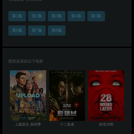
第1集
第2集
第3集
第4集
第5集
第6集
第7集
第8集
猜您还喜欢以下电影
上载新生 第四季
十二使者
惊变28周