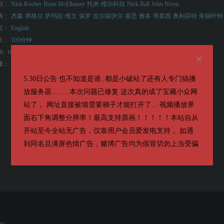
剧：
Nick Kocher
Brian McElhaney
托米·维尔科拉
Nick Ball
John Niven
演：
杰森·席格尔
萨玛拉·维文
保罗·吉尔福伊尔
基思·雅各
蒂莫西·奥利芬特
朱丽叶特
言：
English
长：
105分钟
b:
tt34685692
7.1
瓣：
5.30日公告 也不知道是谁..都是小破站了还有人专门搞播
放服务器.........本次问题已修复 这次真的成了宝藏小众网
站了， 网址直接被墙需要梯子才能打开了... 视频播放界
面右下角调整分辨率！最高支持原画！！！！！本站自从
开站至今全站无广告，仅靠用户会员爱发电支持， 如遇
到同名且满屏色情广告，赌博广告均为假冒切勿上当受骗