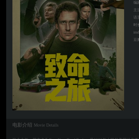
编
主
语
时
imd
豆
电影介绍
Movie Details