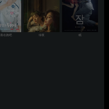
着善在跑吧
绿夜
眠