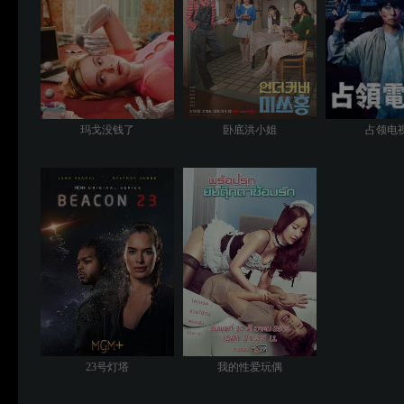
玛戈没钱了
卧底洪小姐
占领电
23号灯塔
我的性爱玩偶