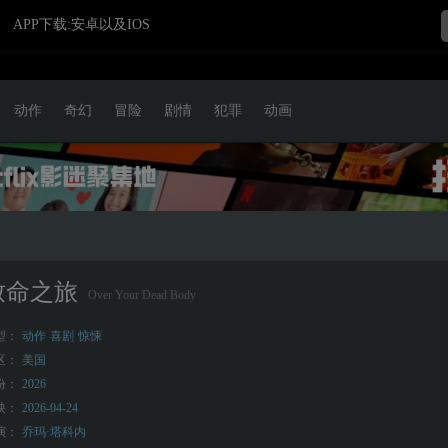
APP下载:安卓以及IOS
动作
奇幻
冒险
剧情
犯罪
动画
致命之旅
Over Your Dead Body
型：
动作
喜剧
惊悚
区：
美国
份：
2026
映：
2026-04-24
演：
乔玛·塔科内