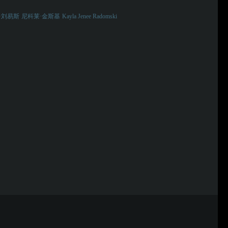
·刘易斯
尼科莱·金斯基
Kayla Jenee Radomski