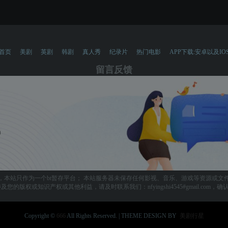
首页
美剧
英剧
韩剧
真人秀
纪录片
热门电影
APP下载:安卓以及IO
留言反馈
，本站只作为一个bt暂存平台； 本站服务器未保存任何影视、音乐、游戏等资源或文
您的版权或知识产权或其他利益，请及时联系我们：nfyingshi4545#gmail.com
Copyright ©
666
All Rights Reserved. | THEME DESIGN BY
美剧行星