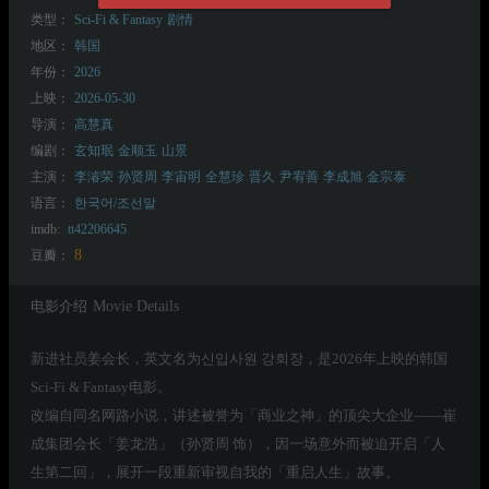
类型：
Sci-Fi & Fantasy
剧情
地区：
韩国
年份：
2026
上映：
2026-05-30
导演：
高慧真
编剧：
玄知珉
金顺玉
山景
主演：
李濬荣
孙贤周
李宙明
全慧珍
晋久
尹宥善
李成旭
金宗泰
语言：
한국어/조선말
imdb:
tt42206645
8
豆瓣：
电影介绍
Movie Details
新进社员姜会长，英文名为신입사원 강회장，是2026年上映的韩国
Sci-Fi & Fantasy电影。
改编自同名网路小说，讲述被誉为「商业之神」的顶尖大企业——崔
成集团会长「姜龙浩」（孙贤周 饰），因一场意外而被迫开启「人
生第二回」，展开一段重新审视自我的「重启人生」故事。