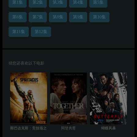
第1集
第2集
第3集
第4集
第5集
第6集
第7集
第8集
第9集
第10集
第11集
第12集
猜您还喜欢以下电影
斯巴达克斯：竞技场之神
同甘共苦
蝴蝶风暴