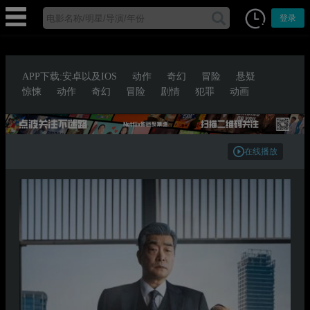
登录
APP下载:安卓以及IOS
动作
奇幻
冒险
悬疑
惊悚
动作
奇幻
冒险
剧情
犯罪
动画
在线播放