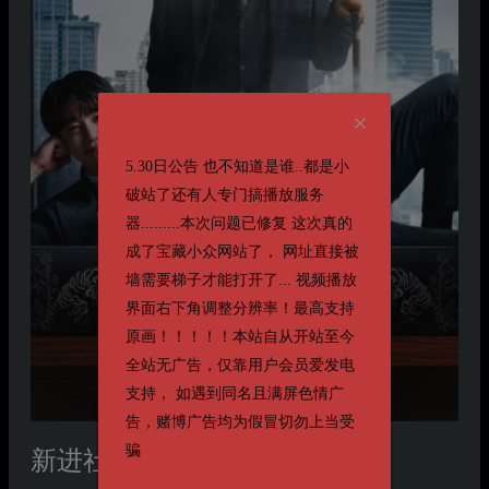
5.30日公告 也不知道是谁..都是小
破站了还有人专门搞播放服务
器.........本次问题已修复 这次真的
成了宝藏小众网站了， 网址直接被
墙需要梯子才能打开了... 视频播放
界面右下角调整分辨率！最高支持
原画！！！！！本站自从开站至今
全站无广告，仅靠用户会员爱发电
支持， 如遇到同名且满屏色情广
告，赌博广告均为假冒切勿上当受
骗
新进社员姜会长
신입사원 강회장