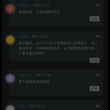
abbruec
2021-11-14
#5
前面好尬，之后好像还可以
回复
nfysgy
2021-11-21
#6
真tm傻吊，这个片儿女主演很多恶心亚裔的片，为了
迎合欧美，笑的那种傻瓜样，这片要是能进档大陆，
广电干脆没妈得了
回复
violetsun
2021-11-21
#7
整个剧组应该浸猪笼。
回复
wjzs
2021-11-23
#8