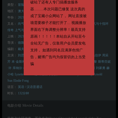
破站了还有人专门搞播放服务
类型：
冒险
动作
科幻
器.........本次问题已修复 这次真的
地区：
澳大利亚
美国
成了宝藏小众网站了， 网址直接被
年份：
2021
墙需要梯子才能打开了... 视频播放
又名：
尚气与十戒传奇
尚气与十环帮传奇
尚气
上气
商奇
尚气与十指环
界面右下角调整分辨率！最高支持
传奇
上气与十戒传奇
上气：十戒传奇
上气与十诫传说
原画！！！！！本站自从开站至今
上映：
2021-09-03(美国)
2021-11-12(美国网络)
导演：
德斯汀·克里顿
全站无广告，仅靠用户会员爱发电
编剧：
戴夫·卡拉汉姆
史蒂夫·恩格尔哈特
吉姆·斯特林
支持， 如遇到同名且满屏色情广
主演：
刘思慕
梁朝伟
奥卡菲娜
张梦儿
陈法拉
杨紫琼
元华
钱信伊
周采
告，赌博广告均为假冒切勿上当受
芹
本·金斯利
蒂姆·罗斯
本尼迪克特·王
弗罗里安·穆特鲁
安迪·黎
斯蒂芬妮
骗
·许
库纳尔·杜德赫克
乔迪·朗
达拉斯·刘
费尔南多·钱
扎克·切利
刘家勇
赫
小哈
Lynette Curran
迪·布拉雷·贝克尔
Paul W. He
Jayden Zhang
Arnold
Sun
Elodie Fong
语言：
英语 / 汉语普通话
时长：
132分钟
电影介绍
Movie Details