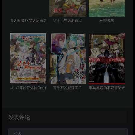
青之驱魔师 雪之尽头篇
这个世界漏洞百出
黄昏失焦
从Lv2开始开外挂的前勇者候补过着悠哉异世界生活
百千家的妖怪王子
事与愿违的不死冒险者
发表评论
姓名