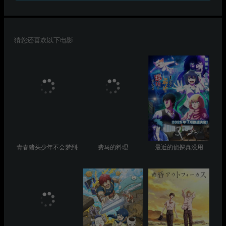
猜您还喜欢以下电影
青春猪头少年不会梦到圣诞服女郎
费马的料理
最近的侦探真没用