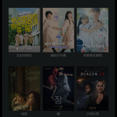
主妇侦探社
她的日与夜
背着善在跑吧
绿夜
眠
23号灯塔