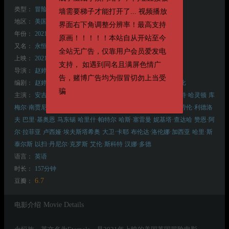
类型：
冒险
动作
科幻
墙需要梯子才能打开了... 视频播放
地区：
美国
英国
界面右下角调整分辨率！最高支持
年份：
2021
原画！！！！！本站自从开站至今
又名：
永恒神族
The Eternals
全站无广告，仅靠用户会员爱发电
上映：
2021-11-05(美国)
支持， 如遇到同名且满屏色情广
导演：
赵婷
告，赌博广告均为假冒切勿上当受
编剧：
赵婷
帕特里克·伯利
瑞恩·弗雷波
马修·弗雷波
杰克·科比
骗
主演：
安吉丽娜·朱莉
嘉玛·陈
理查德·麦登
萨尔玛·海耶克
基特·哈灵顿
库
梅尔·南贾尼
比尔·斯卡斯加德
莉亚·麦克休
布莱恩·泰里·亨利
劳伦·利德洛
夫
巴里·基奥恩
马东锡
哈里什·帕特尔
哈斯·塞雷曼
妮基塔·查达哈
赞恩·阿
尔·拉菲亚
卢西娅·埃夫斯塔希奥
大卫·卡耶
布伦达·洛伦娜·加西亚
哈里·斯
泰尔斯
以扫·丹尼尔·克罗斯
艾伦·斯科特
汉娜·多德
语言：
英语
时长：
157分钟
6.7
豆瓣：
电影介绍
Movie Details