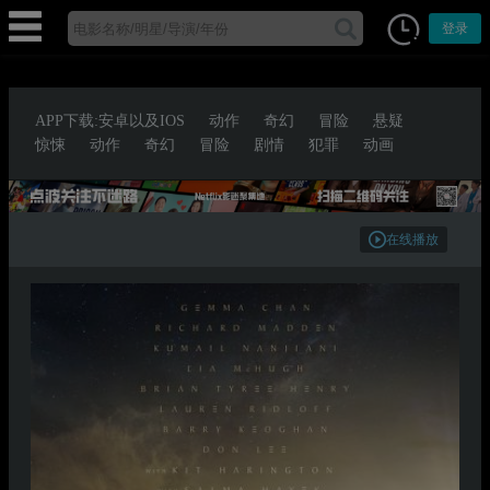
登录
APP下载:安卓以及IOS
动作
奇幻
冒险
悬疑
惊悚
动作
奇幻
冒险
剧情
犯罪
动画
在线播放