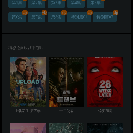
第1集
第2集
第3集
第4集
第5集
vip
vip
vip
vip
vip
第6集
第7集
第8集
特别篇01
特别篇02
猜您还喜欢以下电影
上载新生 第四季
十二使者
惊变28周