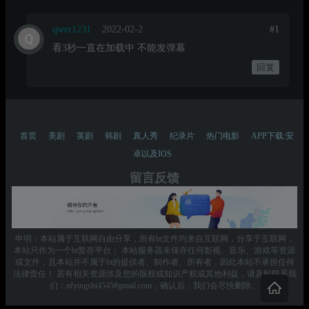
qwer1231
2022-02-2
#1
看3秒一直在加载中 不能发弹幕
回复
首页
美剧
英剧
韩剧
真人秀
纪录片
热门电影
APP下载:安
卓以及IOS
留言反馈
申明：本站属于互联网自由分享，所有bt文件均来自互联网，分享于互联网，
本站只作为一个bt暂存平台； 本站服务器未保存任何影视、音乐、游戏等资源
或文件，且本站并不属于bt的提供者、制作者、所有者，因此本站不承担任何
法律责任！ 若有相关资源涉及您的版权或知识产权或其他利益，请及时联系我
们：nfyingshi4545#gmail.com，确认后，我们会尽快删除。