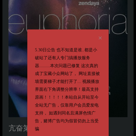
5.30日公告 也不知道是谁..都是小
破站了还有人专门搞播放服务
器.........本次问题已修复 这次真的
成了宝藏小众网站了， 网址直接被
墙需要梯子才能打开了... 视频播放
界面右下角调整分辨率！最高支持
原画！！！！！本站自从开站至今
全站无广告，仅靠用户会员爱发电
支持， 如遇到同名且满屏色情广
告，赌博广告均为假冒切勿上当受
亢奋第一季
骗
第一季 Euphoria Season 1