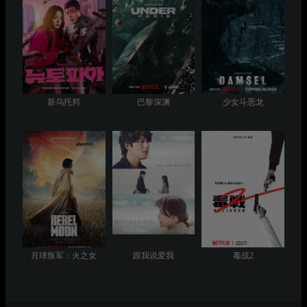
新乌托邦
巴黎深渊
少女斗恶龙
月球叛军：火之女
跟我说爱我
毒战2