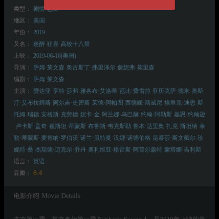
类型：
剧情
悬疑
地区：
美国
年份：
2019
又名：
迷醉
狂喜
高校十八禁
上映：
2019-06-16(美国)
导演：
萨姆·莱文森
奥古斯丁·弗里泽尔
詹妮弗·莫里森
编剧：
萨姆·莱文森
主演：
赞达亚
亨特·莎弗
雅各布·艾洛蒂
芭比·费雷拉
亚历克萨·德米
奥斯
汀·艾布拉姆斯
阿尔吉·史密斯
茉德·阿帕图
西德妮·斯威尼
埃里克·迪恩
斯
托姆·瑞德
安格斯·克劳德
妮卡·金
阿兰娜·乌巴赫
约翰·阿勒斯
基恩·约翰逊
卢卡斯·盖奇
崔斯坦·蒂蒙斯
布鲁斯·韦克斯勒
鲁本·达里奥
扎克·斯坦纳
泰
勒·蒂蒙斯
麦肯纳·罗伯茨
诺兰·贝特曼
汉娜·诺德伯格
昆泰莎·斯文戴尔
珍
妮特·桑
杰瑞德·迈克尔·乔丹
奥利维亚·格雷斯·阿普尔盖特
蒙塔娜·吉利斯
语言：
英语
8.4
豆瓣：
电影介绍
Movie Details