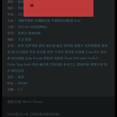
类型：
剧情
惊悚
犯罪
骗
地区：
美国
年份：
2022
又名：
冷酷不够热
冷感酷女孩
不够热的冷酷感
Kimi
上映：
2022-02-10(美国网络)
导演：
史蒂文·索德伯格
编剧：
大卫·凯普
主演：
佐伊·克罗维兹
丽塔·威尔逊
戴文·雷特瑞
埃丽卡·克里斯滕森
茵地
亚·德·比尤福特
罗宾·吉文斯
杰米·卡米尔
贾克波·瓦格斯
Leona Britt
查尔
斯·哈尔福德
Emily Kuroda
凯勒布·埃默里
Derek DelGaudio
Noelle E
Parker
Tanja Smith
拜伦·鲍尔斯
艾利克斯·多布兰口
爱德华多·莱斯卡诺
凯
尔·斯托尔茨
语言：
英语
时长：
89分钟
6.3
豆瓣：
电影介绍
Movie Details
KIMI是2022年上映的美国剧情电影。