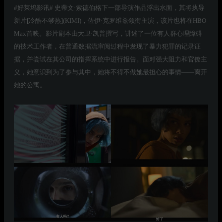
#好莱坞影讯# 史蒂文·索德伯格下一部导演作品浮出水面，其将执导
新片[冷酷不够热](KIMI)，佐伊·克罗维兹领衔主演，该片也将在HBO
Max首映。影片剧本由大卫·凯普撰写，讲述了一位有人群心理障碍
的技术工作者，在普通数据流审阅过程中发现了暴力犯罪的记录证
据，并尝试在其公司的指挥系统中进行报告。面对强大阻力和官僚主
义，她意识到为了参与其中，她将不得不做她最担心的事情——离开
她的公寓。