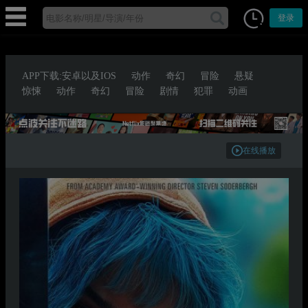
登录
APP下载:安卓以及IOS
动作
奇幻
冒险
悬疑
惊悚
动作
奇幻
冒险
剧情
犯罪
动画
在线播放