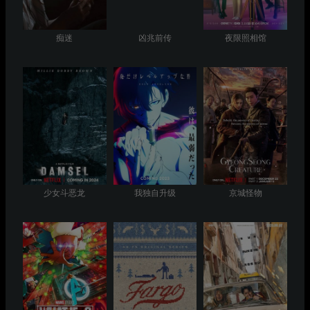
痴迷
凶兆前传
夜限照相馆
少女斗恶龙
我独自升级
京城怪物