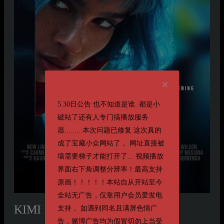
5.30日公告 也不知道是谁..都是小
破站了还有人专门搞播放服务
器.........本次问题已修复 这次真的
成了宝藏小众网站了， 网址直接被
墙需要梯子才能打开了... 视频播放
界面右下角调整分辨率！最高支持
原画！！！！！本站自从开站至今
全站无广告，仅靠用户会员爱发电
KIMI
支持， 如遇到同名且满屏色情广
告，赌博广告均为假冒切勿上当受