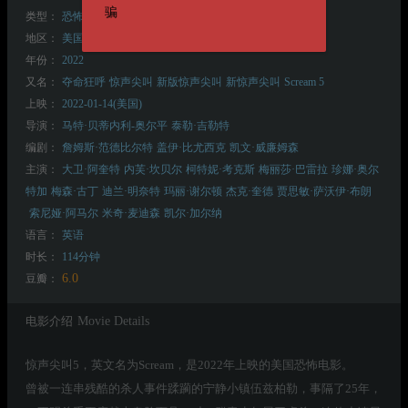
骗
类型：
恐怖
惊悚
地区：
美国
年份：
2022
又名：
夺命狂呼
惊声尖叫
新版惊声尖叫
新惊声尖叫
Scream 5
上映：
2022-01-14(美国)
导演：
马特·贝蒂内利-奥尔平
泰勒·吉勒特
编剧：
詹姆斯·范德比尔特
盖伊·比尤西克
凯文·威廉姆森
主演：
大卫·阿奎特
内芙·坎贝尔
柯特妮·考克斯
梅丽莎·巴雷拉
珍娜·奥尔
特加
梅森·古丁
迪兰·明奈特
玛丽·谢尔顿
杰克·奎德
贾思敏·萨沃伊·布朗
索尼娅·阿马尔
米奇·麦迪森
凯尔·加尔纳
语言：
英语
时长：
114分钟
6.0
豆瓣：
电影介绍
Movie Details
惊声尖叫5，英文名为Scream，是2022年上映的美国恐怖电影。
曾被一连串残酷的杀人事件蹂躏的宁静小镇伍兹柏勒，事隔了25年，