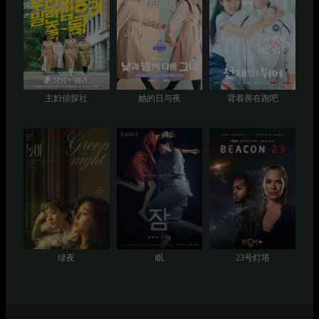
主妇侦探社
她的日与夜
背着善在跑吧
绿夜
眠
23号灯塔