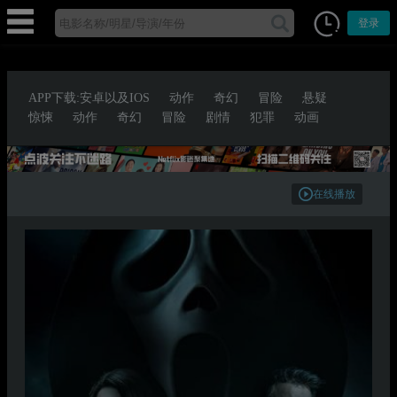
登录
APP下载:安卓以及IOS
动作
奇幻
冒险
悬疑
惊悚
动作
奇幻
冒险
剧情
犯罪
动画
在线播放