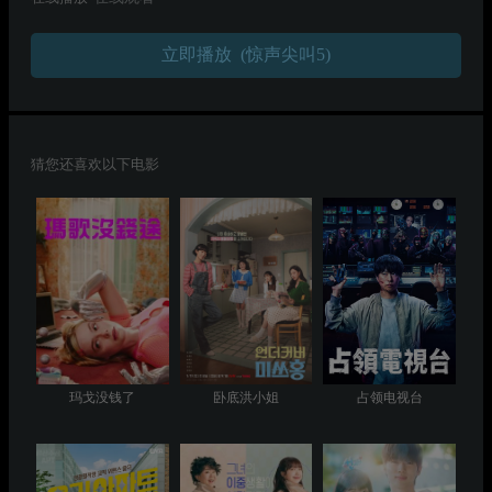
立即播放 (惊声尖叫5)
猜您还喜欢以下电影
玛戈没钱了
卧底洪小姐
占领电视台