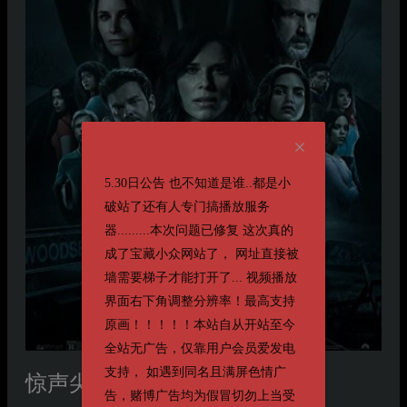
5.30日公告 也不知道是谁..都是小
破站了还有人专门搞播放服务
器.........本次问题已修复 这次真的
成了宝藏小众网站了， 网址直接被
墙需要梯子才能打开了... 视频播放
界面右下角调整分辨率！最高支持
原画！！！！！本站自从开站至今
全站无广告，仅靠用户会员爱发电
支持， 如遇到同名且满屏色情广
惊声尖叫5
Scream
告，赌博广告均为假冒切勿上当受