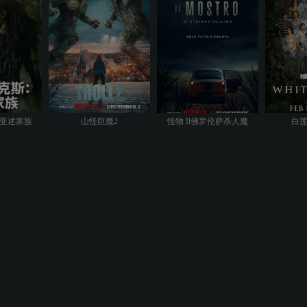
亚述家族
山怪巨魔2
怪物 Il佛罗伦萨杀人魔
白