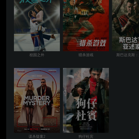
校园之外
猎杀游戏
斯巴达克斯：
谋杀疑案2
狗仔杜宾