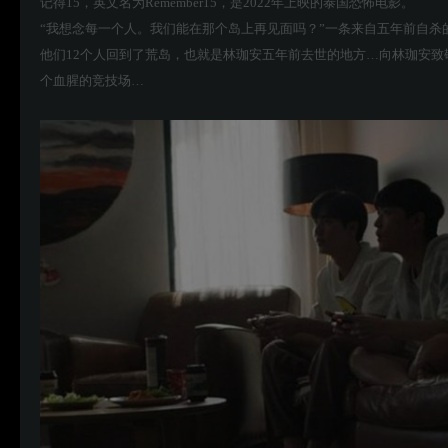
记得15，英文名为Remember15，是2022年上映的泰国恐怖电影。
“我想念每一个人。我们能在那个岛上再见面吗？”一条来自五年前自杀
他们12个人回到了荒岛，也就是林珈安五年前去世的地方…向林珈安致
个血腥的竞技场…