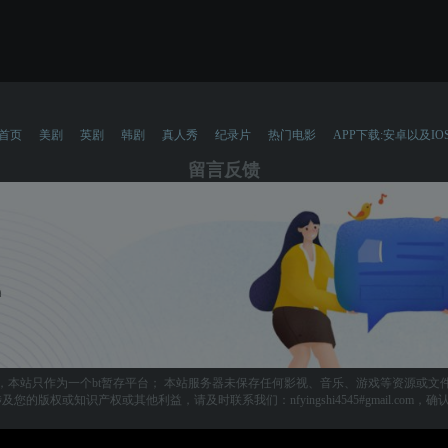
首页
美剧
英剧
韩剧
真人秀
纪录片
热门电影
APP下载:安卓以及IO
留言反馈
，本站只作为一个bt暂存平台； 本站服务器未保存任何影视、音乐、游戏等资源或文
您的版权或知识产权或其他利益，请及时联系我们：nfyingshi4545#gmail.com