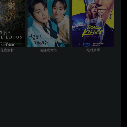
莲花度假村
请随意对待
绝对杀手