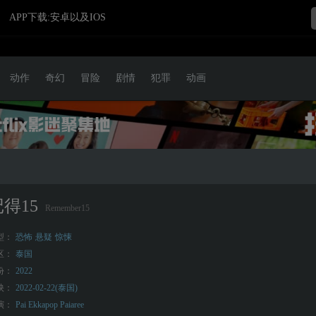
APP下载:安卓以及IOS
动作
奇幻
冒险
剧情
犯罪
动画
得15
Remember15
型：
恐怖
悬疑
惊悚
区：
泰国
份：
2022
映：
2022-02-22(泰国)
演：
Pai Ekkapop Paiaree