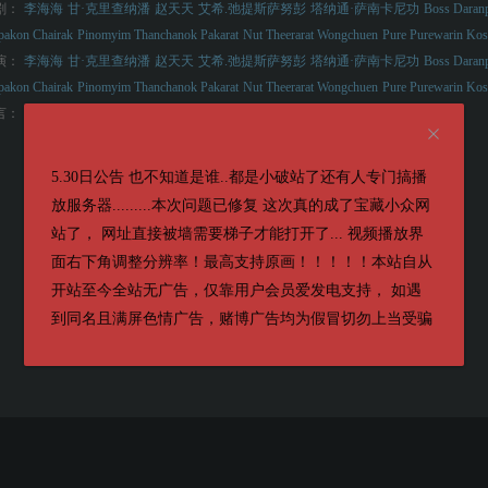
剧：
李海海
甘·克里查纳潘
赵天天
艾希.弛提斯萨努彭
塔纳通·萨南卡尼功
Boss Daran
pakon Chairak
Pinomyim Thanchanok Pakarat
Nut Theerarat Wongchuen
Pure Purewarin Kos
演：
李海海
甘·克里查纳潘
赵天天
艾希.弛提斯萨努彭
塔纳通·萨南卡尼功
Boss Daran
pakon Chairak
Pinomyim Thanchanok Pakarat
Nut Theerarat Wongchuen
Pure Purewarin Kos
言：
泰语
5.30日公告 也不知道是谁..都是小破站了还有人专门搞播
放服务器.........本次问题已修复 这次真的成了宝藏小众网
站了， 网址直接被墙需要梯子才能打开了... 视频播放界
面右下角调整分辨率！最高支持原画！！！！！本站自从
开站至今全站无广告，仅靠用户会员爱发电支持， 如遇
到同名且满屏色情广告，赌博广告均为假冒切勿上当受骗