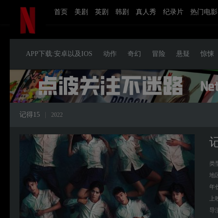
首页
美剧
英剧
韩剧
真人秀
纪录片
热门电影
APP下载:安卓以及IOS
动作
奇幻
冒险
悬疑
惊悚
记得15
|
2022
记
类
地
年
上
导