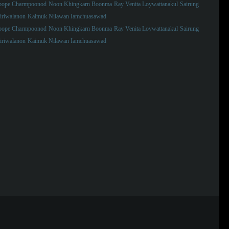
pope Charmpoonod
Noon Khingkarn Boonma
Ray Venita Loywattanakul
Sairung
iriwalanon
Kaimuk Nilawan Iamchuasawad
pope Charmpoonod
Noon Khingkarn Boonma
Ray Venita Loywattanakul
Sairung
iriwalanon
Kaimuk Nilawan Iamchuasawad