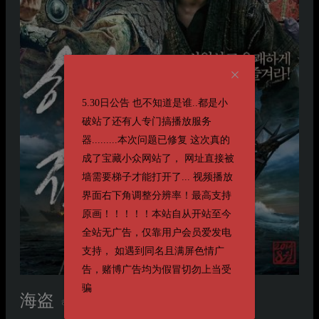
5.30日公告 也不知道是谁..都是小
破站了还有人专门搞播放服务
器.........本次问题已修复 这次真的
成了宝藏小众网站了， 网址直接被
墙需要梯子才能打开了... 视频播放
界面右下角调整分辨率！最高支持
原画！！！！！本站自从开站至今
全站无广告，仅靠用户会员爱发电
支持， 如遇到同名且满屏色情广
告，赌博广告均为假冒切勿上当受
骗
海盗
해적 : 바다로 간 산적