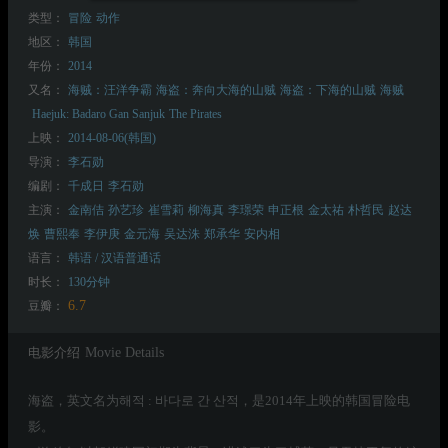
类型：
冒险
动作
地区：
韩国
年份：
2014
又名：
海贼：汪洋争霸
海盗：奔向大海的山贼
海盗：下海的山贼
海贼
Haejuk: Badaro Gan Sanjuk
The Pirates
上映：
2014-08-06(韩国)
导演：
李石勋
编剧：
千成日
李石勋
主演：
金南佶
孙艺珍
崔雪莉
柳海真
李璟荣
申正根
金太祐
朴哲民
赵达
焕
曹熙奉
李伊庚
金元海
吴达洙
郑承华
安内相
语言：
韩语 / 汉语普通话
时长：
130分钟
6.7
豆瓣：
电影介绍
Movie Details
海盗，英文名为해적 : 바다로 간 산적，是2014年上映的韩国冒险电
影。