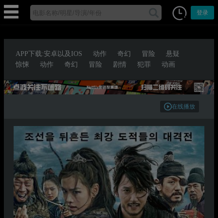
登录
APP下载:安卓以及IOS
动作
奇幻
冒险
悬疑
惊悚
动作
奇幻
冒险
剧情
犯罪
动画
在线播放