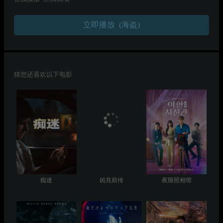
立即播放 (海盗)
猜您还喜欢以下电影
痴迷
凶兆前传
夜限照相馆