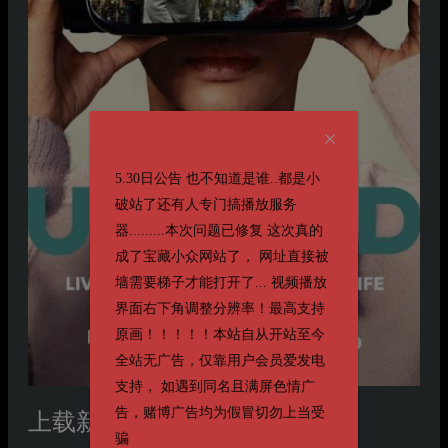
5.30日公告 也不知道是谁..都是小
破站了还有人专门搞播放服务
器.........本次问题已修复 这次真的
成了宝藏小众网站了， 网址直接被
墙需要梯子才能打开了... 视频播放
界面右下角调整分辨率！最高支持
原画！！！！！本站自从开站至今
全站无广告，仅靠用户会员爱发电
支持， 如遇到同名且满屏色情广
告，赌博广告均为假冒切勿上当受
上载新生第一季
第一季 Upload Season 1
骗