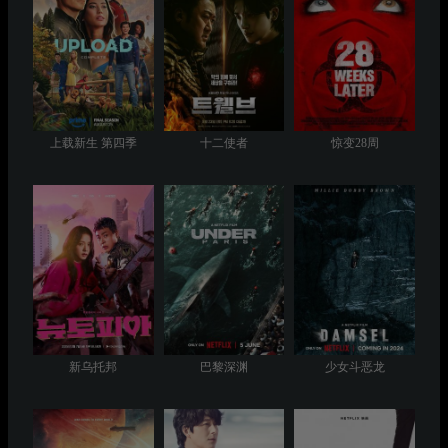
上载新生 第四季
十二使者
惊变28周
新乌托邦
巴黎深渊
少女斗恶龙