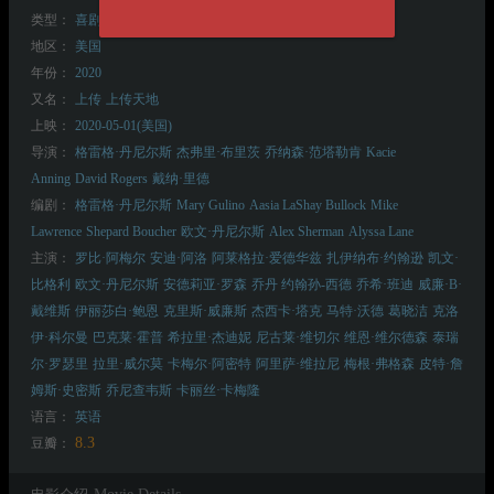
类型：
喜剧
悬疑
科幻
地区：
美国
年份：
2020
又名：
上传
上传天地
上映：
2020-05-01(美国)
导演：
格雷格·丹尼尔斯
杰弗里·布里茨
乔纳森·范塔勒肯
Kacie
Anning
David Rogers
戴纳·里德
编剧：
格雷格·丹尼尔斯
Mary Gulino
Aasia LaShay Bullock
Mike
Lawrence
Shepard Boucher
欧文·丹尼尔斯
Alex Sherman
Alyssa Lane
主演：
罗比·阿梅尔
安迪·阿洛
阿莱格拉·爱德华兹
扎伊纳布·约翰逊
凯文·
比格利
欧文·丹尼尔斯
安德莉亚·罗森
乔丹 约翰孙-西德
乔希·班迪
威廉·B·
戴维斯
伊丽莎白·鲍恩
克里斯·威廉斯
杰西卡·塔克
马特·沃德
葛晓洁
克洛
伊·科尔曼
巴克莱·霍普
希拉里·杰迪妮
尼古莱·维切尔
维恩·维尔德森
泰瑞
尔·罗瑟里
拉里·威尔莫
卡梅尔·阿密特
阿里萨·维拉尼
梅根·弗格森
皮特·詹
姆斯·史密斯
乔尼查韦斯
卡丽丝·卡梅隆
语言：
英语
8.3
豆瓣：