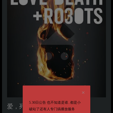
5.30日公告 也不知道是谁..都是小
爱，死亡和机器人第三季
破站了还有人专门搞播放服务