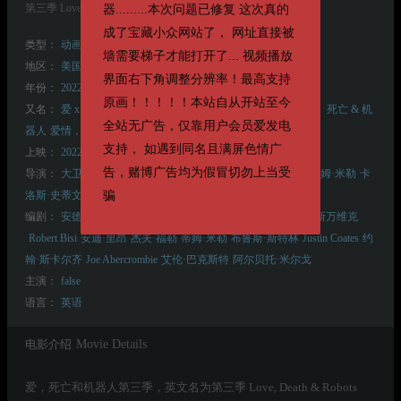
第三季 Love, Death & Robots Season 3
器.........本次问题已修复 这次真的
成了宝藏小众网站了， 网址直接被
类型：
动画
喜剧
奇幻
恐怖
短片
科幻
墙需要梯子才能打开了... 视频播放
地区：
美国
界面右下角调整分辨率！最高支持
年份：
2022
原画！！！！！本站自从开站至今
又名：
爱 x 死 x 机器人
爱 · 死 · 机械人
爱、死亡 + 机器人
爱、死亡 & 机
全站无广告，仅靠用户会员爱发电
器人
爱情，死亡与机器人
支持， 如遇到同名且满屏色情广
上映：
2022-05-20(美国)
告，赌博广告均为假冒切勿上当受
导演：
大卫·芬奇
埃米莉·迪恩
Robert Bisi
安迪·里昂
吕寅荣
蒂姆·米勒
卡
洛斯·史蒂文斯
帕特里克·奥斯本
杰罗姆·陈
阿尔贝托·米尔戈
骗
编剧：
安德鲁·凯文·沃克
尼尔·艾舍尔
菲利普·盖拉特
迈克尔·斯万维克
Robert Bisi
安迪·里昂
杰夫·福勒
蒂姆·米勒
布鲁斯·斯特林
Justin Coates
约
翰·斯卡尔齐
Joe Abercrombie
艾伦·巴克斯特
阿尔贝托·米尔戈
主演：
false
语言：
英语
电影介绍
Movie Details
爱，死亡和机器人第三季，英文名为第三季 Love, Death & Robots