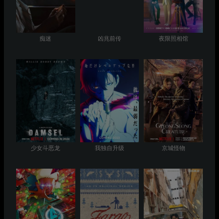
痴迷
凶兆前传
夜限照相馆
少女斗恶龙
我独自升级
京城怪物