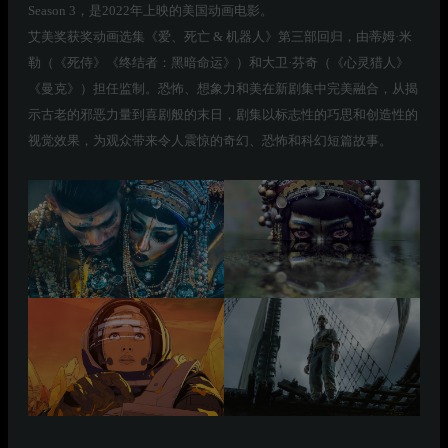
Season 3，是2022年上映的美国动画电影。
艾美奖获奖动画选集《爱、死亡 & 机器人》第三部回归，由蒂姆·米
勒（《死侍》《终结者：黑暗命运》）和大卫·芬奇（《心灵猎人》
《曼克》）担任监制。恐怖、想象力和美在新剧集中完美融合，从揭
示古老的邪恶力量到喜剧般的末日，剧集以标志性的巧思和创造性的
视觉效果，为观众带来令人震惊的奇幻、恐怖和科幻短篇故事。