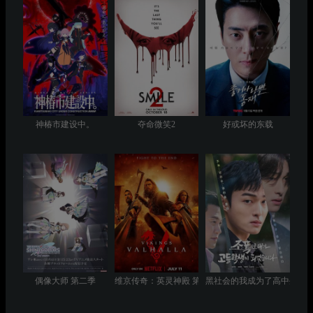
神椿市建设中。
夺命微笑2
好或坏的东载
偶像大师 第二季
维京传奇：英灵神殿 第三季
黑社会的我成为了高中生