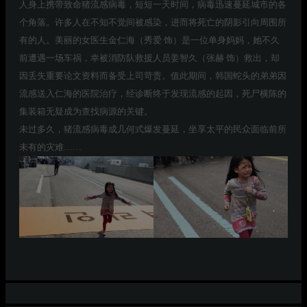
人身上携带致命猪流感病毒，短短一天时间，病毒迅速蔓延城市的各
个角落。许多人在不知不觉间被感染，进而将死亡的阴影引向周围所
有的人。美丽的女医生金仁海（秀爱 饰）是一位单身妈妈，她不久
前遭遇一场车祸，幸被消防队救援人员姜智久（张赫 饰）救出，却
因丢失重要论文资料而备受上司苛责。值此期间，韩国蛇头的弟弟因
流感送入仁海的医院治疗，经诊断终于发现流感的起因，死尸横陈的
集装箱无疑成为查找病源的关键。
未过多久，猪流感病毒成几何式爆发蔓延，坐享太平的民众面临前所
未有的灾难……