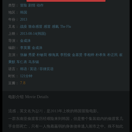
类型：
冒险
剧情
动作
地区：
韩国
年份：
2013
又名：
战疫
致命感冒
感冒
感氣
The Flu
上映：
2013-08-14(韩国)
导演：
金成洙
编剧：
李英重
金成洙
主演：
张赫
秀爱
朴敏荷
柳海真
李熙俊
金基贤
李相烨
朴孝朱
朴正民
崔
秉默
车仁表
马东锡
语言：
韩语 / 英语 / 菲律宾语
时长：
121分钟
7.8
豆瓣：
电影介绍
Movie Details
流感，英文名为감기，是2013年上映的韩国冒险电影。
一群东南亚偷渡客历经艰险来到韩国，但是整个集装箱内的偷渡客几
乎全部死亡，只有一人拖着羸弱的身体侥幸逃入闹市之中。殊不知此