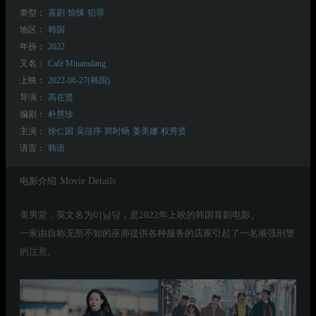
类型：
喜剧
惊悚
犯罪
地区：
韩国
年份：
2022
又名：
Café Minamdang
上映：
2022-06-27(韩国)
导演：
高在贤
编剧：
朴慧珍
主演：
徐仁国
吴涟序
郭时旸
姜美娜
权秀贤
语言：
韩语
电影介绍
Movie Details
美男堂，英文名为미남당，是2022年上映的韩国喜剧电影。
一家由自称无所不知的巫师提供各种服务的店家引起了一名顽强刑警
的注意。