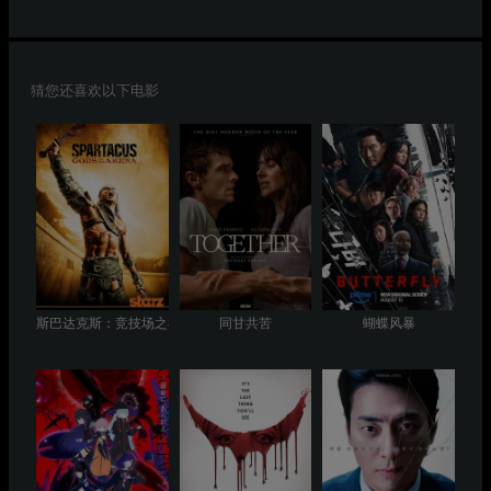
猜您还喜欢以下电影
斯巴达克斯：竞技场之神
同甘共苦
蝴蝶风暴