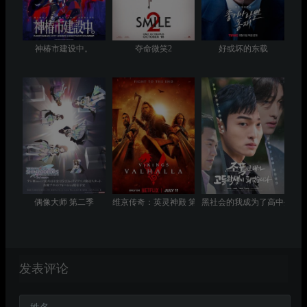
神椿市建设中。
夺命微笑2
好或坏的东载
偶像大师 第二季
维京传奇：英灵神殿 第三季
黑社会的我成为了高中生
发表评论