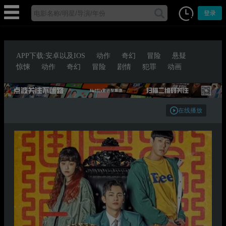
登录
APP下载:安卓以及IOS
动作
奇幻
冒险
悬疑
惊悚
动作
奇幻
冒险
剧情
犯罪
动画
在线播放