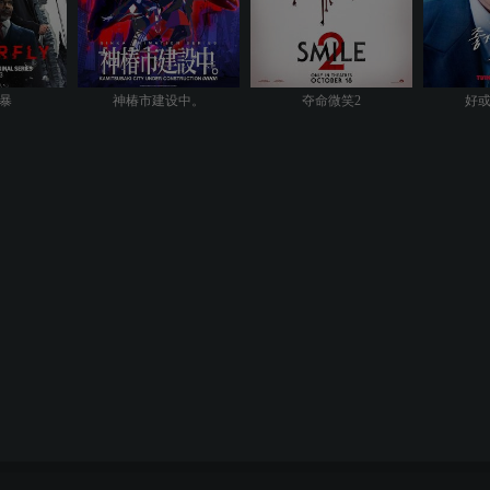
暴
神椿市建设中。
夺命微笑2
好