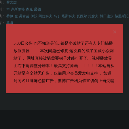
演：
黎文杰
剧：
本·卢斯蒂格
杰克·桑顿
演：
乔伊·金
吴青芸
伊沃·阿拉科夫
马丁·塔斯科夫
瓦西尔·托舍夫
博日达尔·赫里斯托
言：
英语
5.30日公告 也不知道是谁..都是小破站了还有人专门搞播
放服务器.........本次问题已修复 这次真的成了宝藏小众网
站了， 网址直接被墙需要梯子才能打开了... 视频播放界
面右下角调整分辨率！最高支持原画！！！！！本站自从
开站至今全站无广告，仅靠用户会员爱发电支持， 如遇
到同名且满屏色情广告，赌博广告均为假冒切勿上当受骗