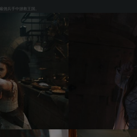
的雇佣兵手中拯救王国。