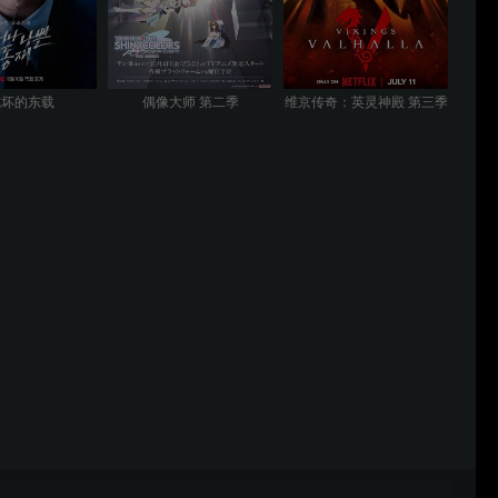
或坏的东载
偶像大师 第二季
维京传奇：英灵神殿 第三季