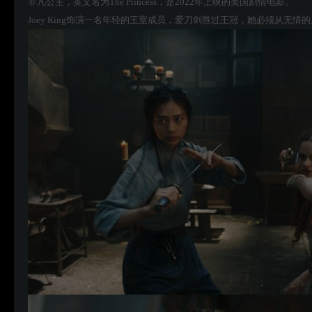
非凡公主，英文名为The Princess，是2022年上映的美国剧情电影。
Joey King饰演一名年轻的王室成员，爱刀剑胜过王冠，她必须从无情