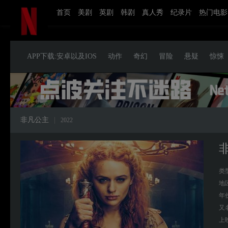
首页
美剧
英剧
韩剧
真人秀
纪录片
热门电影
APP下载:安卓以及IOS
动作
奇幻
冒险
悬疑
惊悚
非凡公主
|
2022
类
地
年
又
上