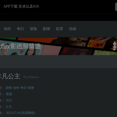
APP下载:安卓以及IOS
动作
奇幻
冒险
剧情
犯罪
动画
非凡公主
The Princess
型：
剧情
动作
奇幻
惊悚
区：
美国
份：
2022
名：
公主
映：
2022-07-01(美国网络)