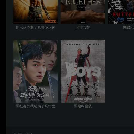
斯巴达克斯：竞技场之神
同甘共苦
蝴蝶风
黑社会的我成为了高中生
黑袍纠察队