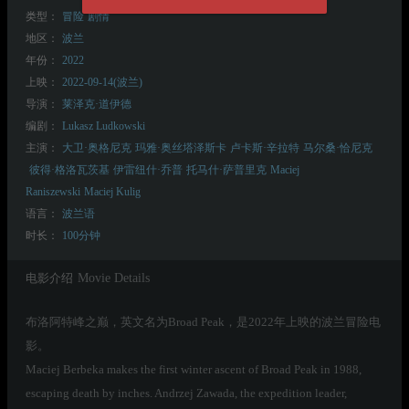
类型：
冒险
剧情
地区：
波兰
年份：
2022
上映：
2022-09-14(波兰)
导演：
莱泽克·道伊德
编剧：
Lukasz Ludkowski
主演：
大卫·奥格尼克
玛雅·奥丝塔泽斯卡
卢卡斯·辛拉特
马尔桑·恰尼克
彼得·格洛瓦茨基
伊雷纽什·乔普
托马什·萨普里克
Maciej
Raniszewski
Maciej Kulig
语言：
波兰语
时长：
100分钟
电影介绍
Movie Details
布洛阿特峰之巅，英文名为Broad Peak，是2022年上映的波兰冒险电
影。
Maciej Berbeka makes the first winter ascent of Broad Peak in 1988,
escaping death by inches. Andrzej Zawada, the expedition leader,