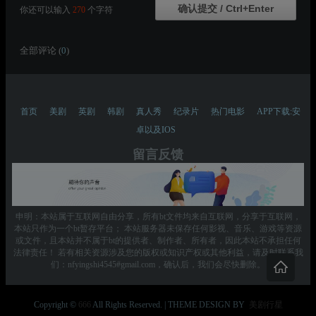
你还可以输入
270
个字符
全部评论 (
0
)
首页
美剧
英剧
韩剧
真人秀
纪录片
热门电影
APP下载:安
卓以及IOS
留言反馈
申明：本站属于互联网自由分享，所有bt文件均来自互联网，分享于互联网，
本站只作为一个bt暂存平台； 本站服务器未保存任何影视、音乐、游戏等资源
或文件，且本站并不属于bt的提供者、制作者、所有者，因此本站不承担任何
法律责任！ 若有相关资源涉及您的版权或知识产权或其他利益，请及时联系我
们：nfyingshi4545#gmail.com，确认后，我们会尽快删除。
Copyright ©
666
All Rights Reserved. | THEME DESIGN BY
美剧行星