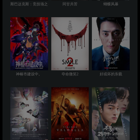
斯巴达克斯：竞技场之神
同甘共苦
蝴蝶风暴
神椿市建设中。
夺命微笑2
好或坏的东载