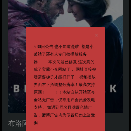
5.30日公告 也不知道是谁..都是小
破站了还有人专门搞播放服务
器.........本次问题已修复 这次真的
成了宝藏小众网站了， 网址直接被
墙需要梯子才能打开了... 视频播放
界面右下角调整分辨率！最高支持
原画！！！！！本站自从开站至今
全站无广告，仅靠用户会员爱发电
支持， 如遇到同名且满屏色情广
告，赌博广告均为假冒切勿上当受
布洛阿特峰之巅
骗
Broad Peak