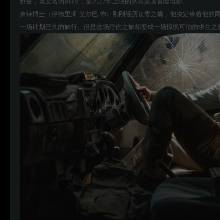
野兽，英文名为Beast，是2022年上映的冰岛美国冒险电影。
奈特博士（伊德里斯·艾尔巴 饰）刚刚经历丧妻之痛，他决定带着他的
一场计划已久的旅行。但是这场疗伤之旅却变成一场惊惧可怕的求生之