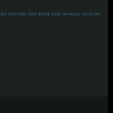
·贡戈
丹尼尔·哈德比
塔佩洛·塞博戈迪
克里斯·兰加
姆杜杜兹·马文贝拉
梅尔·