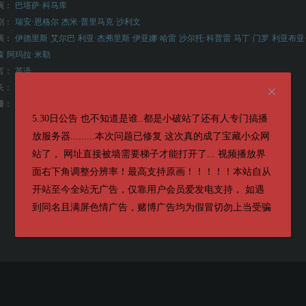
演：
巴塔萨·科马库
剧：
瑞安·恩格尔
杰米·普里马克·沙利文
演：
伊德里斯·艾尔巴
利亚·杰弗里斯
伊亚娜·哈雷
沙尔托·科普雷
马丁·门罗
利亚布亚
森
阿玛拉·米勒
言：
英语
长：
93分钟
5.7
瓣：
5.30日公告 也不知道是谁..都是小破站了还有人专门搞播
放服务器.........本次问题已修复 这次真的成了宝藏小众网
站了， 网址直接被墙需要梯子才能打开了... 视频播放界
面右下角调整分辨率！最高支持原画！！！！！本站自从
开站至今全站无广告，仅靠用户会员爱发电支持， 如遇
到同名且满屏色情广告，赌博广告均为假冒切勿上当受骗