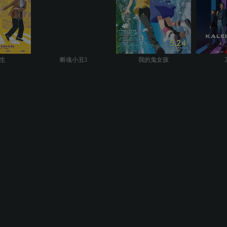
生
断魂小丑3
我的鬼女孩