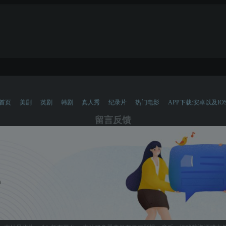
首页
美剧
英剧
韩剧
真人秀
纪录片
热门电影
APP下载:安卓以及IO
留言反馈