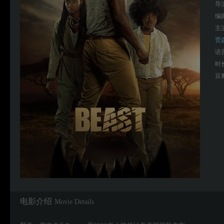
导
编
主
贾
语
时
豆
电影介绍
Movie Details