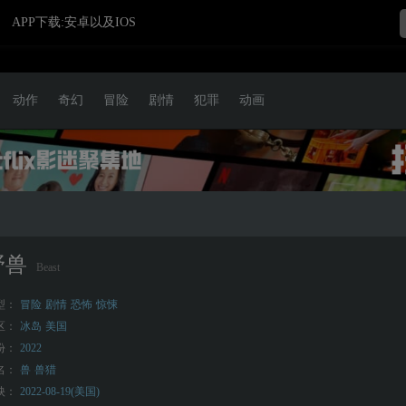
APP下载:安卓以及IOS
动作
奇幻
冒险
剧情
犯罪
动画
野兽
Beast
型：
冒险
剧情
恐怖
惊悚
区：
冰岛
美国
份：
2022
名：
兽
兽猎
映：
2022-08-19(美国)