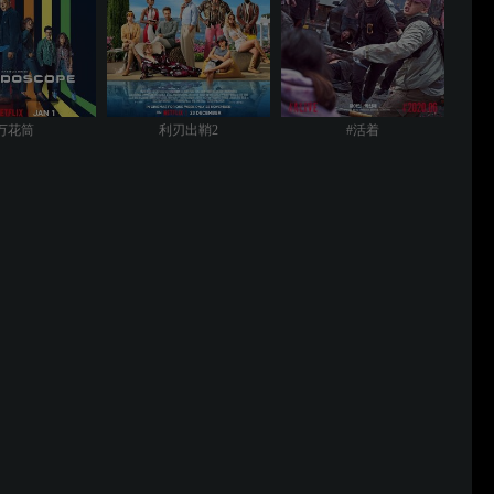
万花筒
利刃出鞘2
#活着