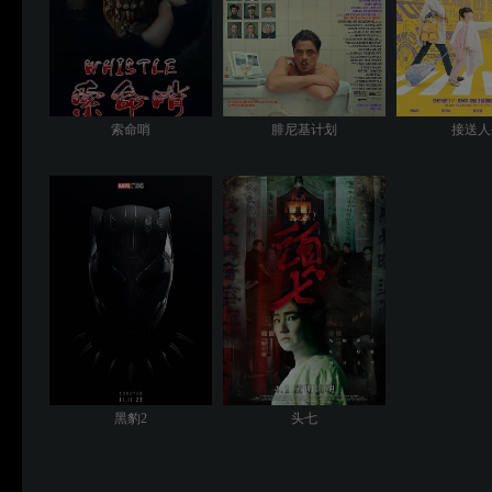
索命哨
腓尼基计划
接送人
黑豹2
头七