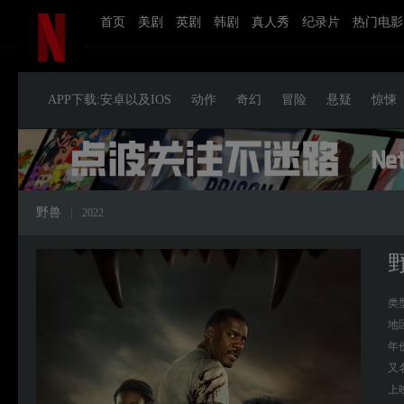
首页
美剧
英剧
韩剧
真人秀
纪录片
热门电影
APP下载:安卓以及IOS
动作
奇幻
冒险
悬疑
惊悚
野兽
|
2022
类
地
年
又
上