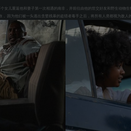
两个女儿重返他和妻子第一次相遇的南非，并前往由他的世交好友和野生动物生物
旅， 因为他们被一头逃出贪婪残暴的盗猎者毒手之后，将所有人类都视为敌人