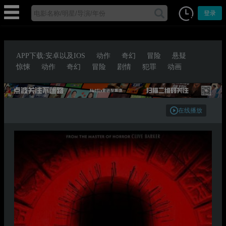
登录
APP下载:安卓以及IOS
动作
奇幻
冒险
悬疑
惊悚
动作
奇幻
冒险
剧情
犯罪
动画
在线播放