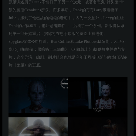
原版讲述男子Frank不慎打开了另一个次元，被著名恶鬼“针头鬼”带
领的魔鬼Cenobites所杀。而多年后，Frank的哥哥Larry带着妻子
Julia，搬到了他已故的妈妈的老宅中，因为一次意外，Larry的血让
Frank的尸体重生，也让恶鬼降临……后成了一个系列。新版将从系
列第一部开始重启，据称将在忠于原版的基础上有进化。
Spyglass媒体公司打造。Ben Collins和Luke Piotrowski编剧，大卫·S·
高耶(《蝙蝠侠：黑暗骑士三部曲》《刀锋战士》)提供故事并参与制
片，这个导演、编剧、制片组合也就是今年圣丹斯电影节的热门恐怖
片《鬼屋》的班底。