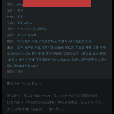
类型：
恐怖
悬疑
惊悚
地区：
美国
年份：
2022
又名：
新养鬼吃人
上映：
2022-10-07(美国网络)
导演：
大卫·布鲁克纳
编剧：
本·柯林斯
卢克·皮厄特罗斯基
大卫·S·高耶
克莱夫·巴克
主演：
杰米·克莱顿
高兰·维斯耶克
西娅姆·阿巴斯
布兰登·弗林
德鲁·斯塔
基
敖德萨·阿德隆
赛琳娜·露
伊芙·海因德
普里德拉格·比耶拉克
亚当·费森
尼古拉·肯特
伊沃娜·库斯图迪奇
Gorica Regodic
凯蒂·戈伊科维奇
Greg De
Cuir
Miodrag Milovanov
语言：
英语
电影介绍
Movie Details
养鬼吃人，英文名为Hellraiser，是2022年上映的美国恐怖电影。
经典恐怖片《养鬼吃人/猛鬼追魂》将拍新版电影，近日定下导演：
大卫·布鲁克纳(《黑森灵》《鬼作秀》)。