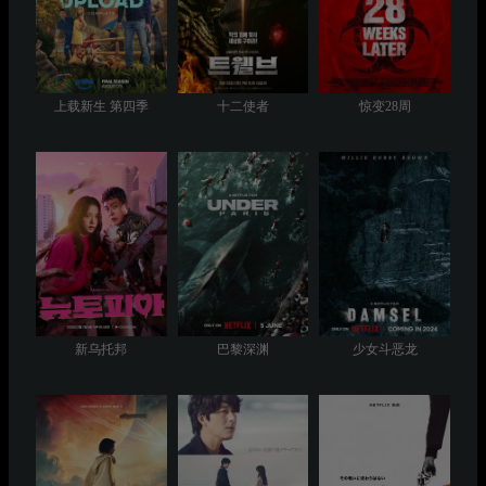
上载新生 第四季
十二使者
惊变28周
新乌托邦
巴黎深渊
少女斗恶龙