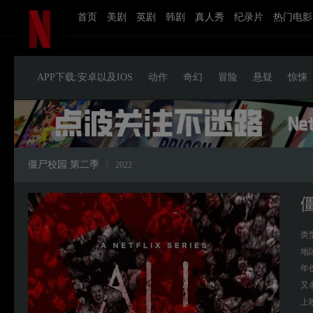
首页
美剧
英剧
韩剧
真人秀
纪录片
热门电影
APP下载:安卓以及IOS
动作
奇幻
冒险
悬疑
惊悚
僵尸校园 第二季
|
2022
类
地
年
又
上