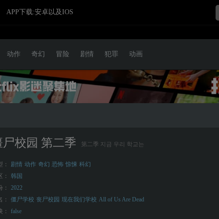
APP下载:安卓以及IOS
动作
奇幻
冒险
剧情
犯罪
动画
僵尸校园 第二季
第二季 지금 우리 학교는
型：
剧情
动作
奇幻
恐怖
惊悚
科幻
区：
韩国
份：
2022
名：
僵尸学校
丧尸校园
现在我们学校
All of Us Are Dead
映：
false