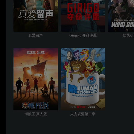
真爱留声
Girigo：夺命许愿
防风少
海贼王 真人版
人力资源第二季