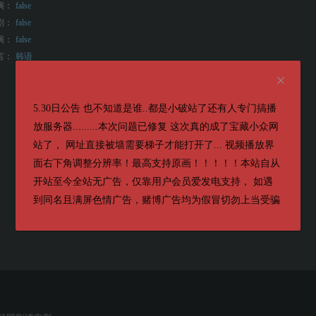
演：
false
剧：
false
演：
false
言：
韩语
5.30日公告 也不知道是谁..都是小破站了还有人专门搞播
放服务器.........本次问题已修复 这次真的成了宝藏小众网
站了， 网址直接被墙需要梯子才能打开了... 视频播放界
面右下角调整分辨率！最高支持原画！！！！！本站自从
开站至今全站无广告，仅靠用户会员爱发电支持， 如遇
到同名且满屏色情广告，赌博广告均为假冒切勿上当受骗