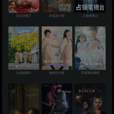
玛戈没钱了
卧底洪小姐
占领电视台
主妇侦探社
她的日与夜
背着善在跑吧