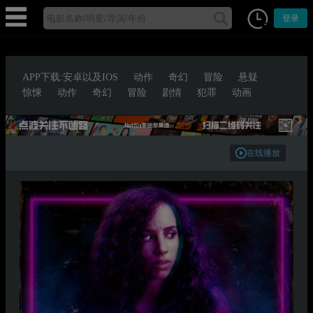
登录
APP下载:安卓以及IOS
动作
奇幻
冒险
悬疑
惊悚
动作
奇幻
冒险
剧情
犯罪
动画
在线播放