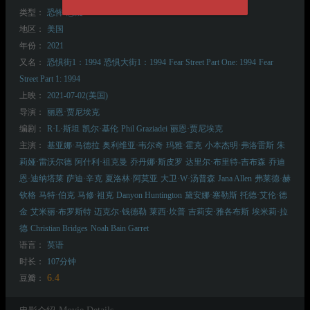
类型：
恐怖
悬疑
地区：
美国
年份：
2021
又名：
恐惧街1：1994
恐惧大街1：1994
Fear Street Part One: 1994
Fear
Street Part 1: 1994
上映：
2021-07-02(美国)
导演：
丽恩·贾尼埃克
编剧：
R·L·斯坦
凯尔·基伦
Phil Graziadei
丽恩·贾尼埃克
主演：
基亚娜·马德拉
奥利维亚·韦尔奇
玛雅·霍克
小本杰明·弗洛雷斯
朱
莉娅·雷沃尔德
阿什利·祖克曼
乔丹娜·斯皮罗
达里尔·布里特-吉布森
乔迪
恩·迪纳塔莱
萨迪·辛克
夏洛林·阿莫亚
大卫·W·汤普森
Jana Allen
弗莱德·赫
钦格
马特·伯克
马修·祖克
Danyon Huntington
黛安娜·塞勒斯
托德·艾伦·德
金
艾米丽·布罗斯特
迈克尔·钱德勒
莱西·坎普
吉莉安·雅各布斯
埃米莉·拉
德
Christian Bridges
Noah Bain Garret
语言：
英语
时长：
107分钟
6.4
豆瓣：