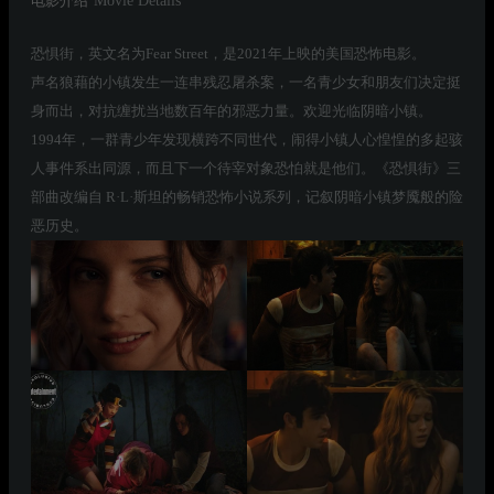
电影介绍
Movie Details
恐惧街，英文名为Fear Street，是2021年上映的美国恐怖电影。
声名狼藉的小镇发生一连串残忍屠杀案，一名青少女和朋友们决定挺
身而出，对抗缠扰当地数百年的邪恶力量。欢迎光临阴暗小镇。
1994年，一群青少年发现横跨不同世代，闹得小镇人心惶惶的多起骇
人事件系出同源，而且下一个待宰对象恐怕就是他们。《恐惧街》三
部曲改编自 R·L·斯坦的畅销恐怖小说系列，记叙阴暗小镇梦魇般的险
恶历史。