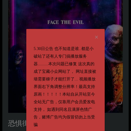
5.30日公告 也不知道是谁..都是小
破站了还有人专门搞播放服务
器.........本次问题已修复 这次真的
成了宝藏小众网站了， 网址直接被
墙需要梯子才能打开了... 视频播放
界面右下角调整分辨率！最高支持
原画！！！！！本站自从开站至今
全站无广告，仅靠用户会员爱发电
支持， 如遇到同名且满屏色情广
告，赌博广告均为假冒切勿上当受
恐惧街
Fear Street
骗