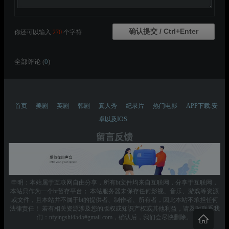
你还可以输入
270
个字符
全部评论 (
0
)
首页
美剧
英剧
韩剧
真人秀
纪录片
热门电影
APP下载:安
卓以及IOS
留言反馈
申明：本站属于互联网自由分享，所有bt文件均来自互联网，分享于互联网，
本站只作为一个bt暂存平台； 本站服务器未保存任何影视、音乐、游戏等资源
或文件，且本站并不属于bt的提供者、制作者、所有者，因此本站不承担任何
法律责任！ 若有相关资源涉及您的版权或知识产权或其他利益，请及时联系我
们：nfyingshi4545#gmail.com，确认后，我们会尽快删除。