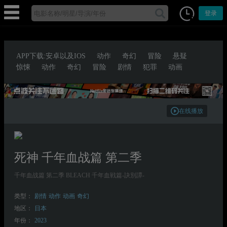
登录
APP下载:安卓以及IOS
动作
奇幻
冒险
悬疑
惊悚
动作
奇幻
冒险
剧情
犯罪
动画
在线播放
死神 千年血战篇 第二季
千年血战篇 第二季 BLEACH 千年血戦篇-訣別譚-
类型：
剧情
动作
动画
奇幻
地区：
日本
年份：
2023