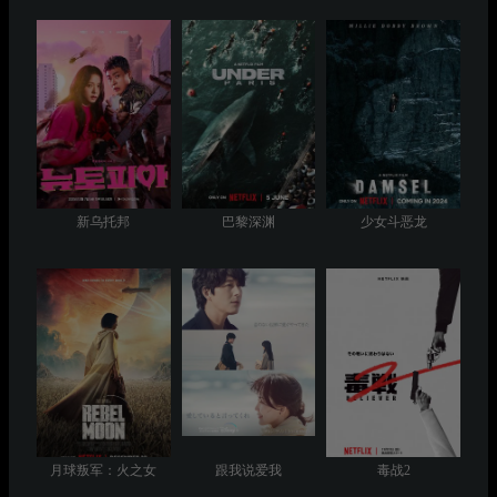
新乌托邦
巴黎深渊
少女斗恶龙
月球叛军：火之女
跟我说爱我
毒战2