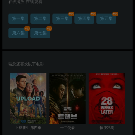
在线播放
在线观看
vip
vip
vip
第一集
第二集
第三集
第四集
第五集
vip
vip
第六集
第七集
猜您还喜欢以下电影
上载新生 第四季
十二使者
惊变28周