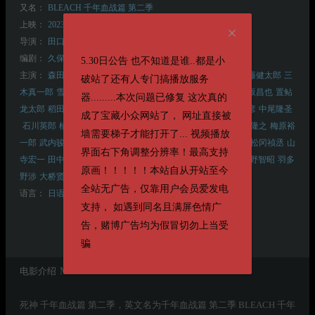
又名：
BLEACH 千年血战篇 第二季
上映：
2023-07-08(日本)
导演：
田口智久
编剧：
久保带人
田口智久
平松正树
5.30日公告 也不知道是谁..都是小
主演：
森田成一
折笠富美子
杉山纪彰
松冈由贵
安元洋贵
伊藤健太郎
三
破站了还有人专门搞播放服务
木真一郎
雪野五月
高冈瓶瓶
桑岛法子
樫井笙人
久川绫
小野坂昌也
置鲇
器.........本次问题已修复 这次真的
龙太郎
稻田彻
大塚明夫 Akio Ôtsuka
杉田智和
朴璐美
立木文彦
中尾隆圣
成了宝藏小众网站了， 网址直接被
石川英郎
楠见尚己
上田耀司
志村知幸
佐藤利奈
恒松步
菅生隆之
梅原裕
墙需要梯子才能打开了... 视频播放
一郎
武内骏辅
竹达彩奈
小野友树
内山夕实
花江夏树
日野聪
松冈祯丞
山
界面右下角调整分辨率！最高支持
寺宏一
田中秀幸
土师孝也 Takaya Hashi
金光宣明
间宫康弘
前野智昭
羽多
原画！！！！！本站自从开站至今
野涉
大桥贤一郎
藤原贵弘
驹田航
滨野大辉
全站无广告，仅靠用户会员爱发电
语言：
日语
支持， 如遇到同名且满屏色情广
告，赌博广告均为假冒切勿上当受
骗
电影介绍
Movie Details
死神 千年血战篇 第二季，英文名为千年血战篇 第二季 BLEACH 千年