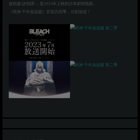
血戦篇-訣別譚-，是2023年上映的日本剧情电影。
《死神 千年血战篇》官宣共四季，分割放送！