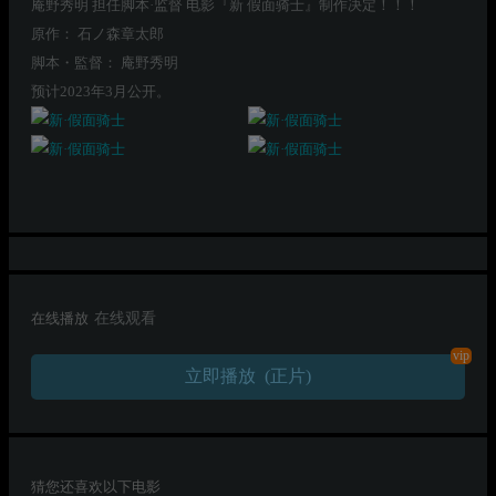
庵野秀明 担任脚本·监督 电影『新 假面骑士』制作决定！！！
原作： 石ノ森章太郎
脚本・監督： 庵野秀明
预计2023年3月公开。
在线播放
在线观看
vip
立即播放 (正片)
猜您还喜欢以下电影