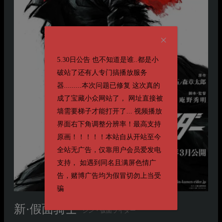
5.30日公告 也不知道是谁..都是小
破站了还有人专门搞播放服务
器.........本次问题已修复 这次真的
成了宝藏小众网站了， 网址直接被
墙需要梯子才能打开了... 视频播放
界面右下角调整分辨率！最高支持
原画！！！！！本站自从开站至今
全站无广告，仅靠用户会员爱发电
支持， 如遇到同名且满屏色情广
告，赌博广告均为假冒切勿上当受
骗
新·假面骑士
シン・仮面ライダー