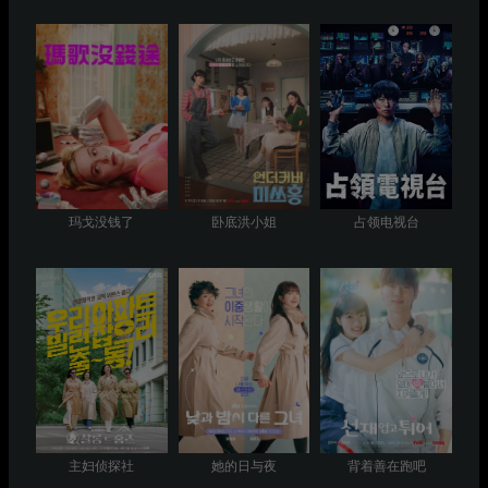
玛戈没钱了
卧底洪小姐
占领电视台
主妇侦探社
她的日与夜
背着善在跑吧