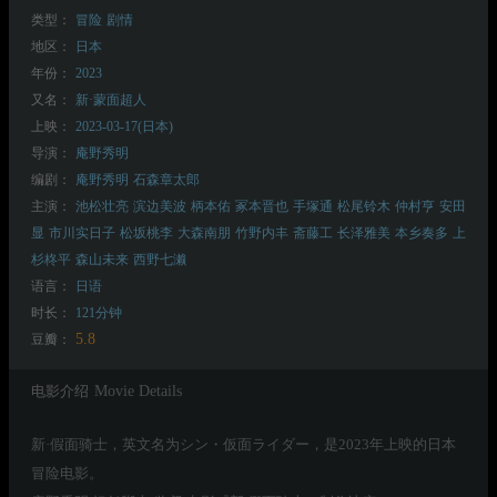
类型：
冒险
剧情
地区：
日本
年份：
2023
又名：
新·蒙面超人
上映：
2023-03-17(日本)
导演：
庵野秀明
编剧：
庵野秀明
石森章太郎
主演：
池松壮亮
滨边美波
柄本佑
冢本晋也
手塚通
松尾铃木
仲村亨
安田
显
市川实日子
松坂桃李
大森南朋
竹野内丰
斋藤工
长泽雅美
本乡奏多
上
杉柊平
森山未来
西野七濑
语言：
日语
时长：
121分钟
5.8
豆瓣：
电影介绍
Movie Details
新·假面骑士，英文名为シン・仮面ライダー，是2023年上映的日本
冒险电影。