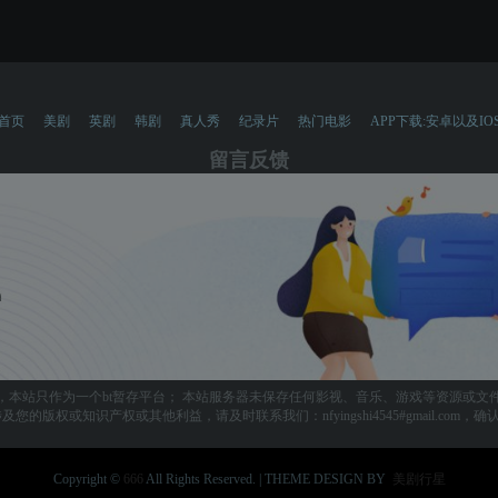
首页
美剧
英剧
韩剧
真人秀
纪录片
热门电影
APP下载:安卓以及IO
留言反馈
，本站只作为一个bt暂存平台； 本站服务器未保存任何影视、音乐、游戏等资源或文
您的版权或知识产权或其他利益，请及时联系我们：nfyingshi4545#gmail.com
Copyright ©
666
All Rights Reserved. | THEME DESIGN BY
美剧行星