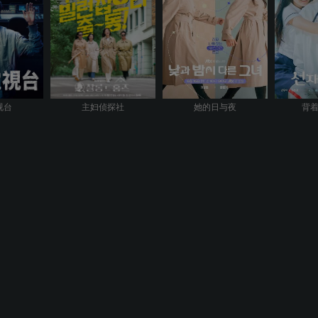
视台
主妇侦探社
她的日与夜
背