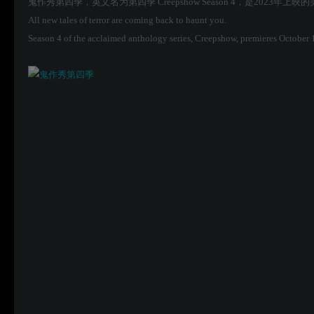
鬼作秀第四季，英文名为第四季 Creepshow Season 4，是2023年上
All new tales of terror are coming back to haunt you.
Season 4 of the acclaimed anthology series, Creepshow, premieres October 