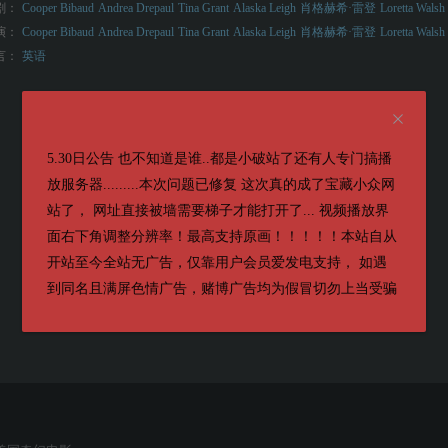
剧：
Cooper Bibaud
Andrea Drepaul
Tina Grant
Alaska Leigh
肖格赫希·雷登
Loretta Walsh
演：
Cooper Bibaud
Andrea Drepaul
Tina Grant
Alaska Leigh
肖格赫希·雷登
Loretta Walsh
言：
英语
5.30日公告 也不知道是谁..都是小破站了还有人专门搞播
放服务器.........本次问题已修复 这次真的成了宝藏小众网
站了， 网址直接被墙需要梯子才能打开了... 视频播放界
面右下角调整分辨率！最高支持原画！！！！！本站自从
开站至今全站无广告，仅靠用户会员爱发电支持， 如遇
到同名且满屏色情广告，赌博广告均为假冒切勿上当受骗