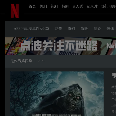
首页
美剧
英剧
韩剧
真人秀
纪录片
热门电影
APP下载:安卓以及IOS
动作
奇幻
冒险
悬疑
惊悚
鬼作秀第四季
|
2023
类
地
年
上
导