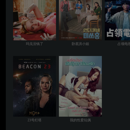
玛戈没钱了
卧底洪小姐
占领电
23号灯塔
我的性爱玩偶