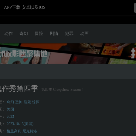
APP下载:安卓以及IOS
动作
奇幻
冒险
剧情
犯罪
动画
鬼作秀第四季
第四季 Creepshow Season 4
型：
奇幻
恐怖
悬疑
惊悚
区：
美国
份：
2023
映：
2023-10-13(美国)
演：
格里高利·尼克特洛