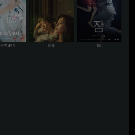
着善在跑吧
绿夜
眠