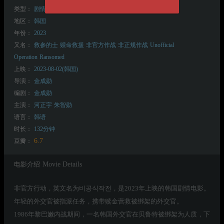
类型：
剧情
动作
地区：
韩国
年份：
2023
又名：
救参的士
赎命救援
非官方作战
非正规作战
Unofficial
Operation
Ransomed
上映：
2023-08-02(韩国)
导演：
金成勋
编剧：
金成勋
主演：
河正宇
朱智勋
语言：
韩语
时长：
132分钟
6.7
豆瓣：
电影介绍
Movie Details
非官方行动，英文名为비공식작전，是2023年上映的韩国剧情电影。
年轻的外交官被指派任务，携带赎金营救被绑架的外交官。
1986年黎巴嫩内战期间，一名韩国外交官在贝鲁特被绑架为人质，下