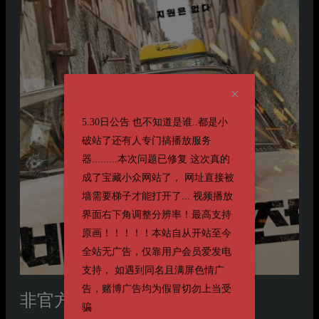
5.30日公告 也不知道是谁..都是小
破站了还有人专门搞播放服务
器.........本次问题已修复 这次真的
成了宝藏小众网站了， 网址直接被
墙需要梯子才能打开了... 视频播放
界面右下角调整分辨率！最高支持
原画！！！！！本站自从开站至今
全站无广告，仅靠用户会员爱发电
支持， 如遇到同名且满屏色情广
告，赌博广告均为假冒切勿上当受
非官方行动
비공식작전
骗