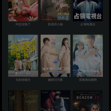
玛戈没钱了
卧底洪小姐
占领电视台
主妇侦探社
她的日与夜
背着善在跑吧