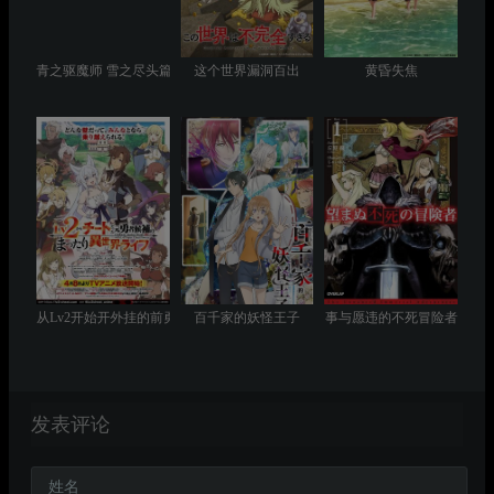
青之驱魔师 雪之尽头篇
这个世界漏洞百出
黄昏失焦
从Lv2开始开外挂的前勇者候补过着悠哉异世界生活
百千家的妖怪王子
事与愿违的不死冒险者
发表评论
姓名