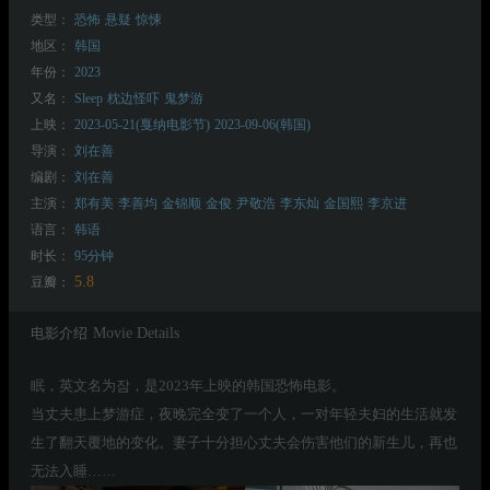
类型：
恐怖
悬疑
惊悚
地区：
韩国
年份：
2023
又名：
Sleep
枕边怪吓
鬼梦游
上映：
2023-05-21(戛纳电影节)
2023-09-06(韩国)
导演：
刘在善
编剧：
刘在善
主演：
郑有美
李善均
金锦顺
金俊
尹敬浩
李东灿
金国熙
李京进
语言：
韩语
时长：
95分钟
5.8
豆瓣：
电影介绍
Movie Details
眠，英文名为잠，是2023年上映的韩国恐怖电影。
当丈夫患上梦游症，夜晚完全变了一个人，一对年轻夫妇的生活就发
生了翻天覆地的变化。妻子十分担心丈夫会伤害他们的新生儿，再也
无法入睡……