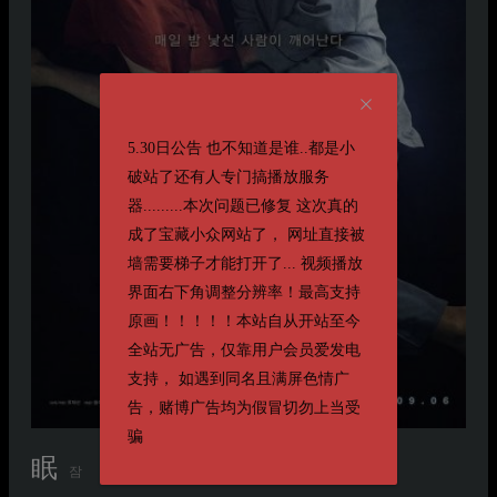
5.30日公告 也不知道是谁..都是小
破站了还有人专门搞播放服务
器.........本次问题已修复 这次真的
成了宝藏小众网站了， 网址直接被
墙需要梯子才能打开了... 视频播放
界面右下角调整分辨率！最高支持
原画！！！！！本站自从开站至今
全站无广告，仅靠用户会员爱发电
支持， 如遇到同名且满屏色情广
告，赌博广告均为假冒切勿上当受
骗
眠
잠