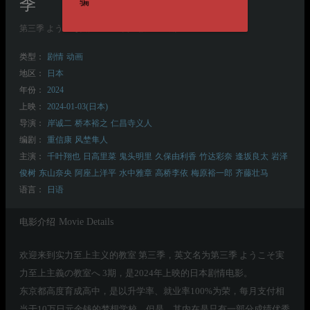
季
骗
第三季 ようこそ実力至上主義の教室へ 3期
类型：
剧情
动画
地区：
日本
年份：
2024
上映：
2024-01-03(日本)
导演：
岸诚二
桥本裕之
仁昌寺义人
编剧：
重信康
风埜隼人
主演：
千叶翔也
日高里菜
鬼头明里
久保由利香
竹达彩奈
逢坂良太
岩泽
俊树
东山奈央
阿座上洋平
水中雅章
高桥李依
梅原裕一郎
齐藤壮马
语言：
日语
电影介绍
Movie Details
欢迎来到实力至上主义的教室 第三季，英文名为第三季 ようこそ実
力至上主義の教室へ 3期，是2024年上映的日本剧情电影。
东京都高度育成高中，是以升学率、就业率100%为荣，每月支付相
当于10万日元金钱的梦想学校。但是，其内在是只有一部分成绩优秀