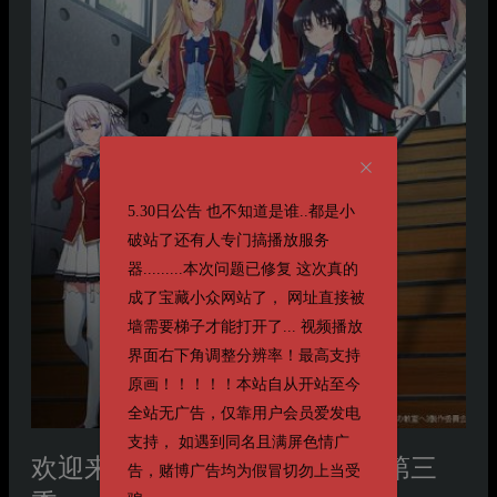
5.30日公告 也不知道是谁..都是小
破站了还有人专门搞播放服务
器.........本次问题已修复 这次真的
成了宝藏小众网站了， 网址直接被
墙需要梯子才能打开了... 视频播放
界面右下角调整分辨率！最高支持
原画！！！！！本站自从开站至今
全站无广告，仅靠用户会员爱发电
支持， 如遇到同名且满屏色情广
欢迎来到实力至上主义的教室 第三
告，赌博广告均为假冒切勿上当受