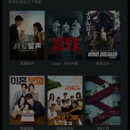
猜您还喜欢以下电影
真爱留声
Girigo：夺命许愿
防风少年
离婚保险
流氓读书会
第8个秀