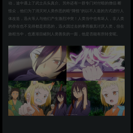
动，途中遇上了武士兵头真介。另外还有一群专门对付暗的僧侣·断
怪众，他们为了消灭对人类作恶的暗“障怪”的以不人道的方式进行人
体改造，迅火等人与他们产生激烈冲突！人类当中也有坏人，非人类
的存在也不见得都是邪恶的，迅火因过去的事而极其讨厌人类，但在
旅程当中，也逐渐目睹到人类善良的一面，他是否能有所转变呢。