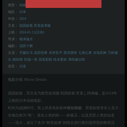
类型：
动画
古装
奇幻
地区：
日本
年份：
2024
又名：
战国妖狐 世直姐弟篇
上映：
2024-01-11(日本)
导演：
相泽伽月
编剧：
花田十辉
主演：
齐藤壮马
高田忧希
木村良平
黑泽朋世
七海弘希
东地宏树
乃村健
次
稻田彻
宫城一贵
高垣彩阳
铃木爱奈
津田健次郎
语言：
日语
电影介绍
Movie Details
战国妖狐，英文名为救世姐弟篇 戦国妖狐 世直し姉弟編，是2024年
上映的日本动画电影。
时间为战国时代，世上所具有的各种魑魅魍魉、异形妖怪等非人灵力
生物总称为”暗“。喜欢人类的暗——妖狐玉，以及厌恶人类的仙道
——迅火，成立了名为“救世姐弟”的组合进行著扫荡罪恶的救世活