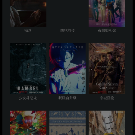
痴迷
凶兆前传
夜限照相馆
少女斗恶龙
我独自升级
京城怪物