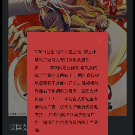
5.30日公告 也不知道是谁..都是小
破站了还有人专门搞播放服务
器.........本次问题已修复 这次真的
成了宝藏小众网站了， 网址直接被
墙需要梯子才能打开了... 视频播放
界面右下角调整分辨率！最高支持
原画！！！！！本站自从开站至今
全站无广告，仅靠用户会员爱发电
支持， 如遇到同名且满屏色情广
告，赌博广告均为假冒切勿上当受
战国妖狐
救世姐弟篇 戦国妖狐 世直し姉弟編
骗