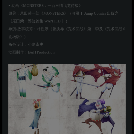
￭ 动画《MONSTERS：一百三情飞龙侍极》
原著：尾田荣一郎《MONSTERS》（收录于 Jump Comics 出版之
《尾田荣一郎短篇集 WANTED!》）
导演/故事统筹：朴性厚（曾执导《咒术回战》第 1 季及《咒术回战 0
剧场版》）
角色设计：小岛崇史
动画制作：E&H Production