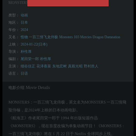
MONSTERS 一百三情飛龍侍極
类型：
动画
地区：
日本
年份：
2024
又名：
怪物 一百三情飞龙侍极
Monsters 103 Mercies Dragon Damnation
上映：
2024-01-22(日本)
导演：
朴性厚
编剧：
尾田荣一郎
朴性厚
主演：
细谷佳正
花泽香菜
东地宏树
真殿光昭
野村胜人
语言：
日语
电影介绍
Movie Details
MONSTERS：一百三情飞龙侍极，英文名为MONSTERS 一百三情飛
龍侍極，是2024年上映的日本动画电影。
《航海王》作者尾田荣一郎于 1994 年出版短篇作品
《MONSTERS》，现在首度改编为单集动画节目！《MONSTERS：
一百三情飞龙侍极》将在 1 月 22 日于 Netflix 全球同步上线。