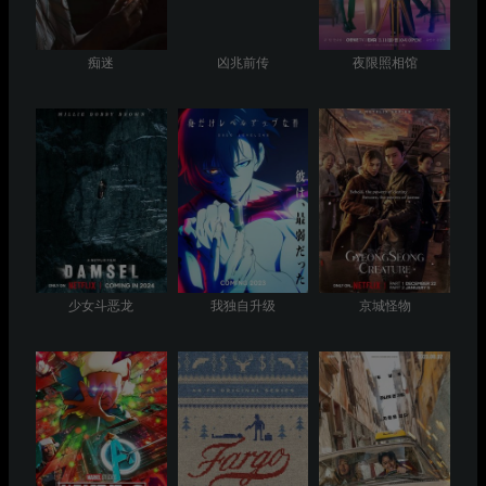
痴迷
凶兆前传
夜限照相馆
少女斗恶龙
我独自升级
京城怪物