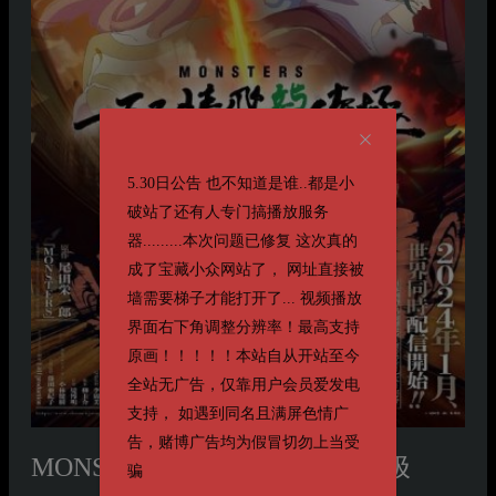
5.30日公告 也不知道是谁..都是小
破站了还有人专门搞播放服务
器.........本次问题已修复 这次真的
成了宝藏小众网站了， 网址直接被
墙需要梯子才能打开了... 视频播放
界面右下角调整分辨率！最高支持
原画！！！！！本站自从开站至今
全站无广告，仅靠用户会员爱发电
支持， 如遇到同名且满屏色情广
告，赌博广告均为假冒切勿上当受
MONSTERS：一百三情飞龙侍极
骗