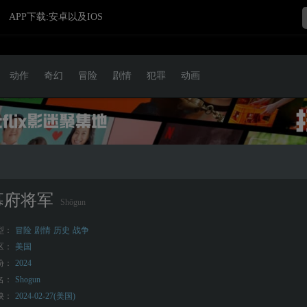
APP下载:安卓以及IOS
动作
奇幻
冒险
剧情
犯罪
动画
幕府将军
Shōgun
型：
冒险
剧情
历史
战争
区：
美国
份：
2024
名：
Shogun
映：
2024-02-27(美国)