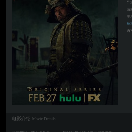
导
编
主
桥
语
电影介绍
Movie Details