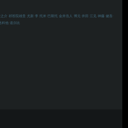
进之介
祁答院雄贵
尤新·李
托米·巴斯托
金井浩人
博元·井田
江见·神藤
健吾·
达科他·道尔比