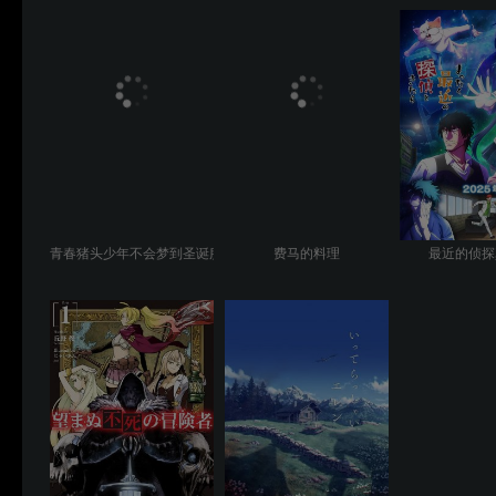
青春猪头少年不会梦到圣诞服女郎
费马的料理
最近的侦探