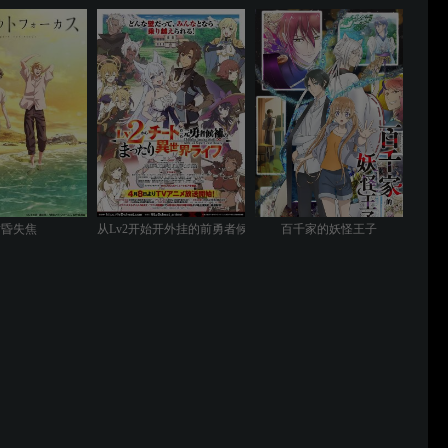
黄昏失焦
从Lv2开始开外挂的前勇者候补过着悠哉异世界生活
百千家的妖怪王子