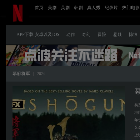
首页
美剧
英剧
韩剧
真人秀
纪录片
热门电影
APP下载:安卓以及IOS
动作
奇幻
冒险
悬疑
惊悚
幕府将军
|
2024
类
地
年
又
上