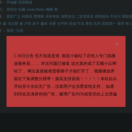
演：
乔纳森·范塔勒肯
剧：
雷切尔·近藤
Justin Marks
梅根·黄
演：
真田广之
柯斯莫·贾维斯
泽井杏奈
浅野忠信
二阶堂富美
西冈德马
平岳大
阿部
本
森·马尔斯
俊·户田
真子·藤本
优香·古宇利
安成·竹岛
展也·岛本
田尻纯一
保罗·程
言：
英语 / 日语
5.30日公告 也不知道是谁..都是小破站了还有人专门搞播
放服务器.........本次问题已修复 这次真的成了宝藏小众网
站了， 网址直接被墙需要梯子才能打开了... 视频播放界
面右下角调整分辨率！最高支持原画！！！！！本站自从
开站至今全站无广告，仅靠用户会员爱发电支持， 如遇
到同名且满屏色情广告，赌博广告均为假冒切勿上当受骗