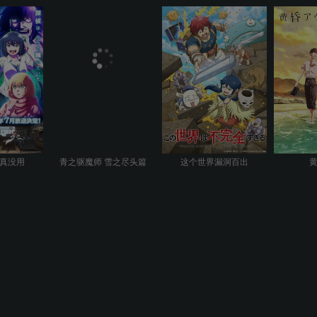
真没用
青之驱魔师 雪之尽头篇
这个世界漏洞百出