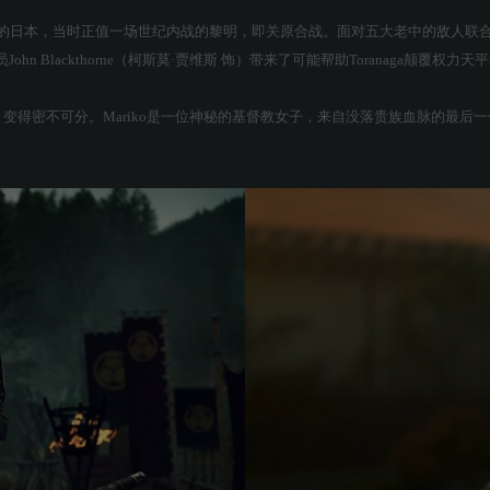
1600年的日本，当时正值一场世纪内战的黎明，即关原合战。面对五大老中的敌人联合起来
Blackthorne（柯斯莫·贾维斯 饰）带来了可能帮助Toranaga颠覆权力天
ko（泽井杏奈 饰）变得密不可分。Mariko是一位神秘的基督教女子，来自没落贵族血